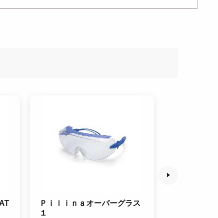
AT
Ｐｉｌｉｎａオーバーグラス
エンジン動力
１