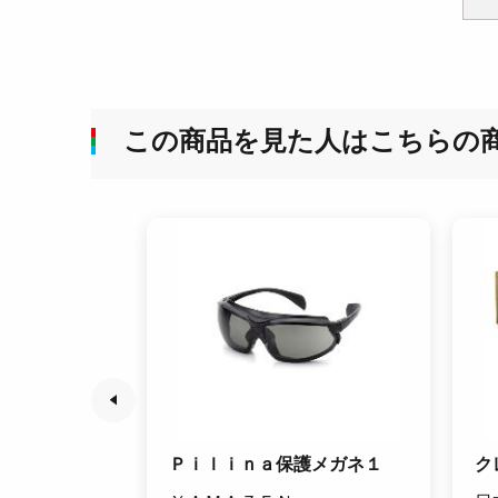
この商品を見た人はこちらの
ルコン9型
Ｐｉｌｉｎａ保護メガネ１
ク