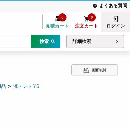
よくある質問
0
0
見積カート
注文カート
ログイン
検索
詳細検索
画面印刷
用品
涼テント YS