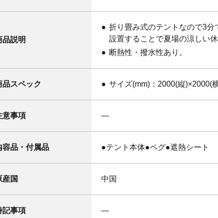
折り畳み式のテントなので3分
設置することで夏場の涼しい休
商品説明
断熱性・撥水性あり。
商品スペック
サイズ(mm)：2000(縦)×2000(
注意事項
―
内容品・付属品
●テント本体●ペグ●遮熱シート
原産国
中国
特記事項
―