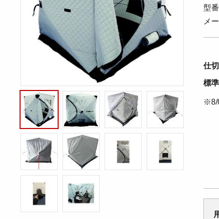
型番
メー
仕切
標準
※8