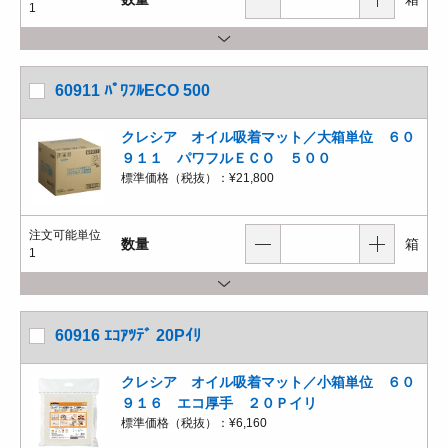
1
60911 ﾊﾟﾜﾌﾙECO 500
クレシア オイル吸着マット／大箱単位 ６０
９１１ パワフルＥＣＯ ５００
標準価格（税抜）：
¥21,800
注文可能単位
数量
箱
1
60916 ｴｺｱﾂﾃﾞ 20Pｲﾘ
クレシア オイル吸着マット／小箱単位 ６０
９１６ エコ厚手 ２０Ｐイリ
標準価格（税抜）：
¥6,160