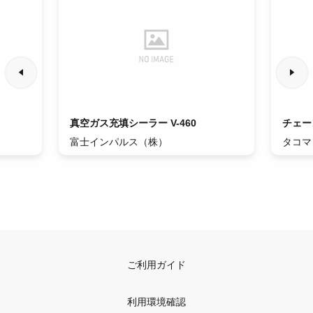
真空ガス充填シーラー V-460
チェー
富士インパルス（株）
タコマ
ご利用ガイド
利用環境確認