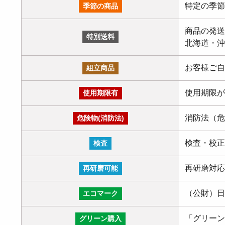
特定の季節
季節の商品
商品の発送
特別送料
北海道・沖
お客様ご自
組立商品
使用期限が
使用期限有
消防法（危
危険物(消防法)
検査・校正
検査
再研磨対応
再研磨可能
（公財）日
エコマーク
「グリーン
グリーン購入