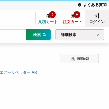
よくある質問
0
0
見積カート
注文カート
ログイン
検索
詳細検索
画面印刷
エアーリベッター AR