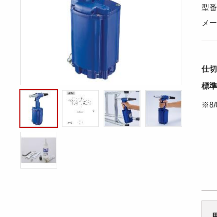
型番
メー
仕切
標準
※8