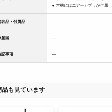
本機にはエアーカプラが付属し
内容品・付属品
―
原産国
―
特記事項
―
商品も見ています