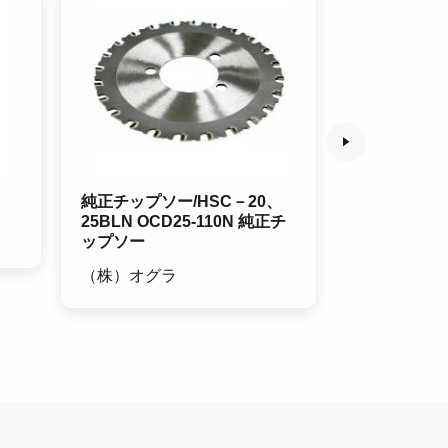
純正チップソー/HSC－20、
GAUDI 
25BLN OCD25-110N 純正チ
脚立 GUD
ップソー
アルインコ
（株）オグラ