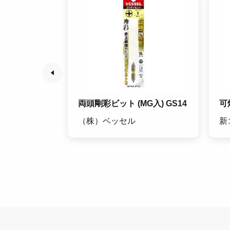
イントップ手
両頭剛彩ビット (MG入) GS14
可
（株）ベッセル
新
ブ（株）