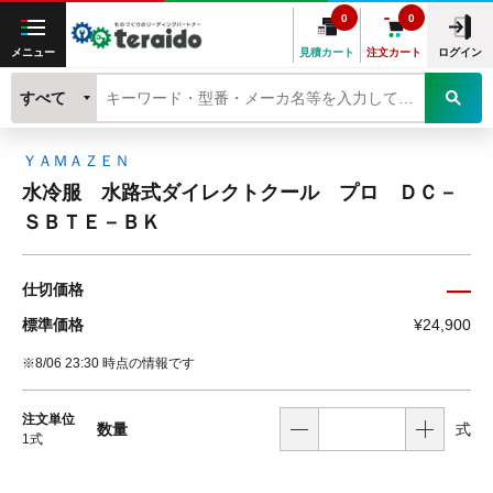
0
0
メニュー
見積カート
注文カート
ログイン
すべて
ＹＡＭＡＺＥＮ
水冷服 水路式ダイレクトクール プロ ＤＣ－
ＳＢＴＥ－ＢＫ
―
仕切価格
標準価格
¥24,900
※8/06 23:30 時点の情報です
注文単位
数量
式
1式