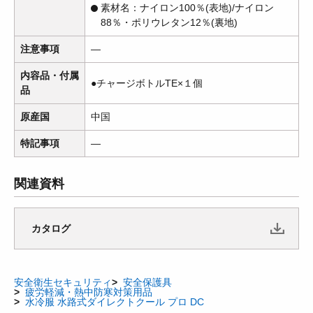
素材名：ナイロン100％(表地)/ナイロン
88％・ポリウレタン12％(裏地)
注意事項
―
内容品・付属
●チャージボトルTE×１個
品
原産国
中国
特記事項
―
関連資料
カタログ
安全衛生セキュリティ
安全保護具
疲労軽減・熱中防寒対策用品
水冷服 水路式ダイレクトクール プロ DC