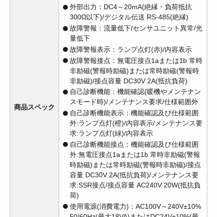
外部出力：DC4～20mA(絶縁・負荷抵抗
300Ω以下)/デジタル伝送 RS-485(絶縁)
故障警報：流量低下/センサユニット異常/光
量低下
故障警報表示：ランプ点灯(赤)/内容表示
故障警報接点：無電圧接点1aまたは1b 常時
非励磁(警報時励磁)または常時励磁(警報時
非励磁)/接点容量 DC30V 2A(抵抗負荷)
自己診断機能：機能確認(暖機やメンテナン
スモード時)/メンテナンス要求/仕様範囲外
商品スペック
自己診断機能表示：機能確認及び仕様範囲
外:ランプ点灯(橙)/内容表示/メンテナンス要
求:ランプ点灯(緑)/内容表示
自己診断機能接点：機能確認及び仕様範囲
外:無電圧接点1aまたは1b 常時非励磁(警報
時励磁)または常時励磁(警報時非励磁)/接点
容量 DC30V 2A(抵抗負荷)/メンテナンス要
求:SSR接点/接点容量 AC240V 20W(抵抗負
荷)
使用電源(消費電力)：AC100V～240V±10%
50/60Hz(最大18VA)またはDC24V±10%(最