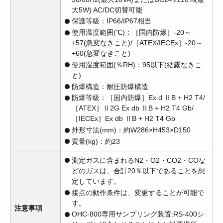
大5W) AC/DC切替可能
保護等級：IP66/IP67相当
使用温度範囲(℃)：［国内防爆］-20～
+57(急変なきこと)/［ATEX/IECEx］-20～
+60(急変なきこと)
使用湿度範囲(％RH)：95以下(結露なきこ
と)
防爆構造：耐圧防爆構造
防爆等級：［国内防爆］Ex d ⅡB + H2 T4/
［ATEX］Ⅱ2G Ex db ⅡB + H2 T4 Gb/
［IECEx］Ex db ⅡB + H2 T4 Gb
外形寸法(mm)：約W286×H453×D150
質量(kg)：約23
測定ガスに含まれるN2・O2・CO2・COな
どのガスは、合計20％以下であることを想
定しています。
接点の動作条件は、変更することが可能で
す。
注意事項
OHC-800専用サンプリング装置:RS-400シ