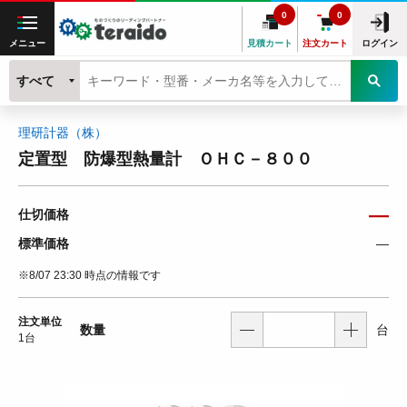
0
0
メニュー
見積カート
注文カート
ログイン
すべて
理研計器（株）
定置型 防爆型熱量計 ＯＨＣ－８００
―
仕切価格
標準価格
―
※8/07 23:30 時点の情報です
注文単位
数量
台
1台