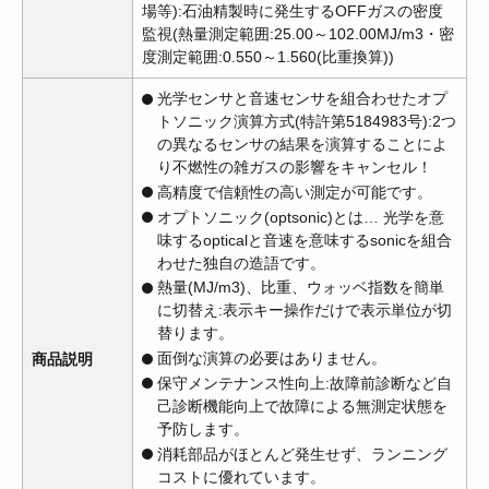
場等):石油精製時に発生するOFFガスの密度
監視(熱量測定範囲:25.00～102.00MJ/m3・密
度測定範囲:0.550～1.560(比重換算))
光学センサと音速センサを組合わせたオプ
トソニック演算方式(特許第5184983号):2つ
の異なるセンサの結果を演算することによ
り不燃性の雑ガスの影響をキャンセル！
高精度で信頼性の高い測定が可能です。
オプトソニック(optsonic)とは… 光学を意
味するopticalと音速を意味するsonicを組合
わせた独自の造語です。
熱量(MJ/m3)、比重、ウォッベ指数を簡単
に切替え:表示キー操作だけで表示単位が切
替ります。
面倒な演算の必要はありません。
商品説明
保守メンテナンス性向上:故障前診断など自
己診断機能向上で故障による無測定状態を
予防します。
消耗部品がほとんど発生せず、ランニング
コストに優れています。