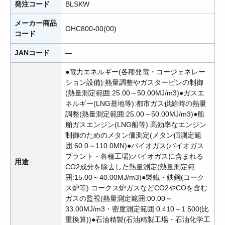
発注コード
BLSKW
メーカー商品
OHC800-00(00)
コード
JANコード
―
●電力エネルギー(各種発電・コージェネレー
ション設備):熱量調整やガスタービンの制御
(熱量測定範囲:25.00～50.00MJ/m3)●ガスエ
ネルギー(LNG基地等):都市ガス供給時の熱量
調整(熱量測定範囲:25.00～50.00MJ/m3)●船
舶ガスエンジン(LNG船等):高効率なエンジン
制御のためのメタン価測定(メタン価測定範
囲:60.0～110.0MN)●バイオガス(バイオガス
プラント・各種工場):バイオガスに含まれる
用途
CO2成分を除去した熱量測定(熱量測定範
囲:15.00～40.00MJ/m3)●製鐵・鉄鋼(コーク
ス炉等):コークス炉ガスなどCO2やCOを含む
ガスの監視(熱量測定範囲:00.00～
33.00MJ/m3・密度測定範囲:0.410～1.500(比
重換算))●石油精製(石油精製工場・石油化学工