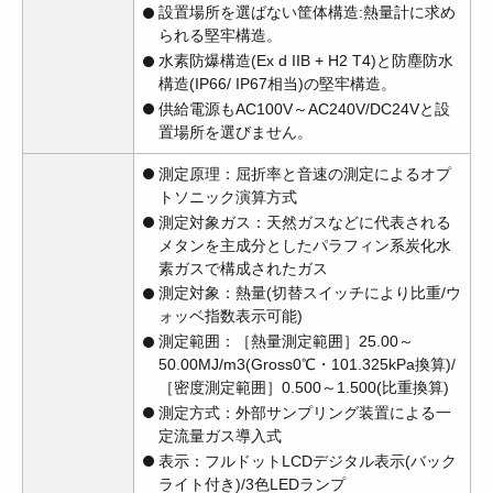
設置場所を選ばない筐体構造:熱量計に求め
られる堅牢構造。
水素防爆構造(Ex d IIB + H2 T4)と防塵防水
構造(IP66/ IP67相当)の堅牢構造。
供給電源もAC100V～AC240V/DC24Vと設
置場所を選びません。
測定原理：屈折率と音速の測定によるオプ
トソニック演算方式
測定対象ガス：天然ガスなどに代表される
メタンを主成分としたパラフィン系炭化水
素ガスで構成されたガス
測定対象：熱量(切替スイッチにより比重/ウ
ォッベ指数表示可能)
測定範囲：［熱量測定範囲］25.00～
50.00MJ/m3(Gross0℃・101.325kPa換算)/
［密度測定範囲］0.500～1.500(比重換算)
測定方式：外部サンプリング装置による一
定流量ガス導入式
表示：フルドットLCDデジタル表示(バック
ライト付き)/3色LEDランプ