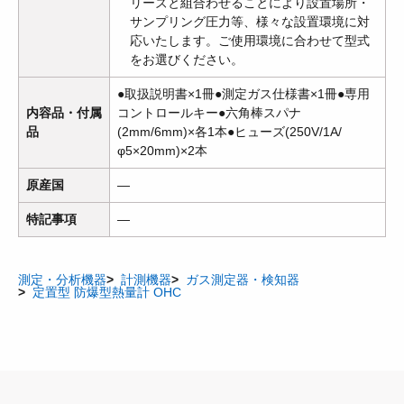
リーズと組合わせることにより設置場所・
サンプリング圧力等、様々な設置環境に対
応いたします。ご使用環境に合わせて型式
をお選びください。
●取扱説明書×1冊●測定ガス仕様書×1冊●専用
内容品・付属
コントロールキー●六角棒スパナ
品
(2mm/6mm)×各1本●ヒューズ(250V/1A/
φ5×20mm)×2本
原産国
―
特記事項
―
測定・分析機器
計測機器
ガス測定器・検知器
定置型 防爆型熱量計 OHC