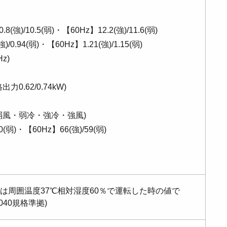
強)/10.5(弱)・【60Hz】12.2(強)/11.6(弱)
0.94(弱)・【60Hz】1.21(強)/1.15(弱)
z)
.62/0.74kW)
弱風・弱冷・強冷・強風)
(弱)・【60Hz】66(強)/59(弱)
は周囲温度37℃相対湿度60％で運転した時の値で
040規格準拠)