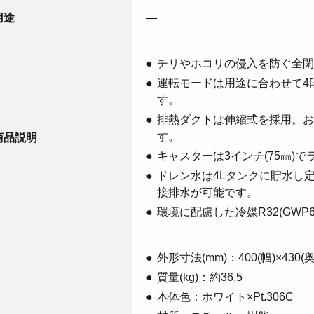
用途
―
チリやホコリの侵入を防ぐ全閉
運転モードは用途に合わせて4
す。
排熱ダクトは伸縮式を採用。お
す。
商品説明
キャスターは3インチ(75㎜)
ドレン水は4Lタンクに貯水し
接排水が可能です。
環境に配慮した冷媒R32(GWP6
外形寸法(mm)：400(幅)×430(奥
質量(kg)：約36.5
本体色：ホワイト×Pt.306C