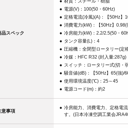
材質：スチール・樹脂
電源(V)：100(50・60Hz)
定格電流(冷風)(A)：【50Hz】10.8(
消費電力(kW)：【50Hz】0.98(強)/
商品スペック
冷房能力(kW)：2.2/2.5(50・60H
タンク容量(L)：4
圧縮機：全閉型ロータリー(定格出力0
冷媒：HFC R32 (封入量:287g)
スイッチ：ロータリー式(切・
騒音値(dB)：【50Hz】65(強)/60
使用環境温度(℃)：25～45
電源コード(m)：約2
冷房能力、消費電力、定格電流
注意事項
す。(日本冷凍空調工業会JRA4