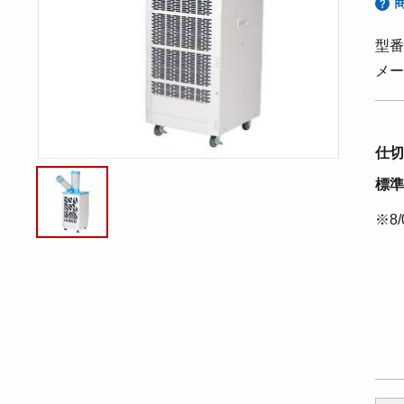
型番
メー
仕切
標準
※8