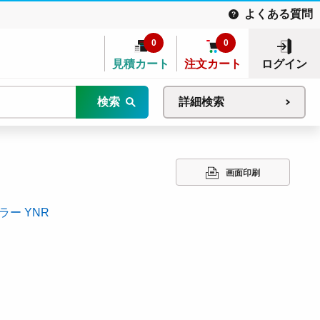
よくある質問
0
0
見積カート
注文カート
ログイン
検索
詳細検索
画面印刷
ー YNR