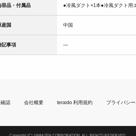
内容品・付属品
●冷風ダクト×1本●冷風ダクト用エ
原産国
中国
特記事項
―
境確認
会社概要
teraido 利用規約
プライバシー
Copyright (C) YAMAZEN CORPORATION.
ALL RIGHTS RESERVED.