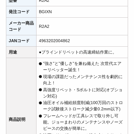
型番
R2A2
発注コード
BGIXN
メーカー商品
R2A2
コード
JANコード
4963202004862
用途
●ブラインドリベットの高速締結作業に。
"強さ"と"優しさ"を兼ね備えた 次世代エア
ーリベッター誕生！
現場の課題だったメンテナンス性を劇的に
向上！
高強度リベット・Sボルトに対応(オプショ
ン対応)
油圧オイル補給頻度削減(100万回のストロ
ーク試験後ストローク減少量0.2mm以下)
フレームヘッドが工具レスで取り外し可
商品説明
能。ジョーまわりのメンテナンスやノーズ
ピースの交換が簡単に。