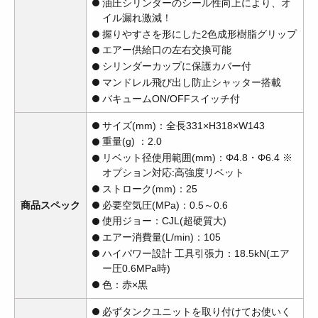
油圧シリンダーのシール性向上により、オ
イル漏れ激減！
握りやすさを形にした2色成形樹脂グリップ
エアー供給口の左右交換可能
シリンダーカップに保護カバー付
マンドレル飛び出し防止シャッター搭載
バキュームON/OFFスイッチ付
サイズ(mm)：全長331×H318×W143
重量(g) ：2.0
リベット径使用範囲(mm)：Φ4.8・Φ6.4 ※
オプション対応:高強度リベット
ストローク(mm)：25
商品スペック
必要空気圧(MPa)：0.5～0.6
使用ジョー：CJL(超硬質大)
エアー消費量(L/min)：105
ハイパワー設計 工具引張力：18.5kN(エア
ー圧0.6MPa時)
色：赤×黒
必ずタンクユニットを取り付けてお使いく