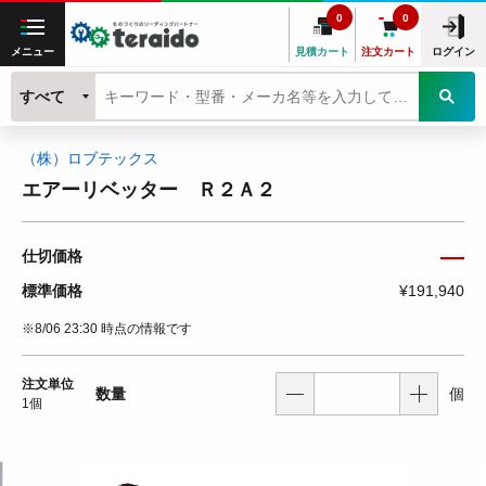
0
0
メニュー
見積カート
注文カート
ログイン
すべて
（株）ロブテックス
エアーリベッター Ｒ２Ａ２
―
仕切価格
標準価格
¥191,940
※8/06 23:30 時点の情報です
注文単位
数量
個
1個