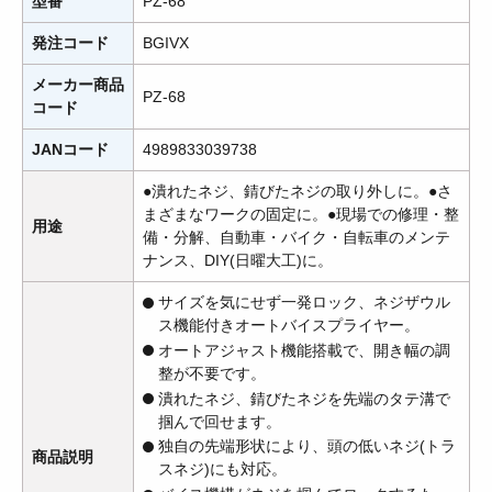
型番
PZ-68
発注コード
BGIVX
メーカー商品
PZ-68
コード
JANコード
4989833039738
●潰れたネジ、錆びたネジの取り外しに。●さ
まざまなワークの固定に。●現場での修理・整
用途
備・分解、自動車・バイク・自転車のメンテ
ナンス、DIY(日曜大工)に。
サイズを気にせず一発ロック、ネジザウル
ス機能付きオートバイスプライヤー。
オートアジャスト機能搭載で、開き幅の調
整が不要です。
潰れたネジ、錆びたネジを先端のタテ溝で
掴んで回せます。
独自の先端形状により、頭の低いネジ(トラ
商品説明
スネジ)にも対応。