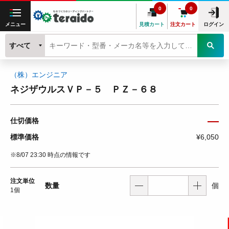
0
0
メニュー
見積カート
注文カート
ログイン
すべて
（株）エンジニア
ネジザウルスＶＰ－５ ＰＺ－６８
―
仕切価格
標準価格
¥6,050
※8/07 23:30 時点の情報です
注文単位
数量
個
1個