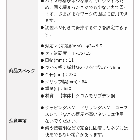
バイス機構がネジを掴んでロックするた
め、固く締まったネジでも少ない力で回せ
ます。さまざまなワークの固定に使用でき
ます。
調整ネジ付きで保持する強さを設定できま
す。
対応ネジ頭径(mm)：φ3～9.5
タテ溝硬度：HRC57±3
口幅(mm)：11
つかみ幅：板材/36・パイプ/φ7～36mm
商品スペック
全長(mm)：220
グリップ幅(mm)：64
重量(g)：550
材質：【本体】クロムモリブデン鋼
タッピングネジ、ドリリングネジ、コース
スレッドなどの硬度が高いネジには使用し
ないでください。
注意事項
錆や接着剤などで完全に固着したネジには
使用できない場合があります。