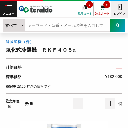
0
0
メニュー
見積カート
注文カート
ログイン
すべて
静岡製機（株）
気化式冷風機 ＲＫＦ４０６α
―
仕切価格
標準価格
¥182,000
※8/09 23:20 時点の情報です
注文単位
数量
個
1個