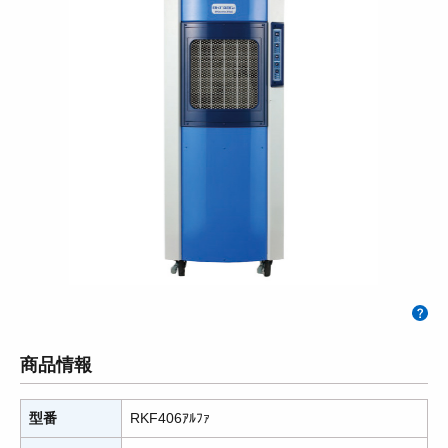
商品情報
型番
RKF406ｱﾙﾌｧ