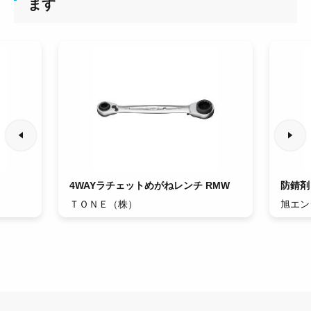
ます
4WAYラチェットめがねレンチ RMW
防錆剤 
ＴＯＮＥ（株）
旭エン