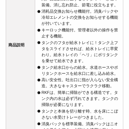
装備。消し忘れ防止、節電に役立ちます。
消耗品交換お知らせ機能付。消臭パックや
冷却エレメントの交換をお知らせする機能
が付いています。
キーロック機能付。管理者以外の操作を禁
止する機能。
タンクのフタが給水トレイに！タンク上フ
商品説明
タをスライドさせれば、給水トレイに早変
わり。給水トレイの「ヘリ」にポリタンク
を乗せて給水できます。
タンク給水口からの給水。水道ホースやポ
リタンクホースを給水口に差し込み給水。
高い安全性。吐出口に指が入らない安全構
造。大きなキャスターでラクラク移動。
RKFは、簡単に掃除ができる構造です。タ
ンク内の水は必ず汚れてきます。タンクの
掃除が必要になります。
タンクと本体を切り離す時、水を床にこぼ
さない水受けトレーがつきました。
消臭パックを標準装備。消臭パックはニオ