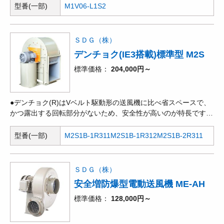
型番(一部)
M1V06-L1S2
ＳＤＧ（株）
デンチョク(IE3搭載)標準型 M2S
標準価格
204,000円～
●デンチョク(R)はVベルト駆動形の送風機に比べ省スペースで、
かつ露出する回転部分がないため、安全性が高いのが特長です。
●メンテナンスのシンプル化。●多翼型送風機とも呼ばれ、遠心式
送風機の中では、一定の風量を得るには最も小形ですが、ター
型番(一部)
M2S1B-1R311
M2S1B-1R312
M2S1B-2R311
ボ、エアホイルなどと比べ、効率が低く、騒音も高くなります。
ＳＤＧ（株）
安全増防爆型電動送風機 ME-AH
標準価格
128,000円～