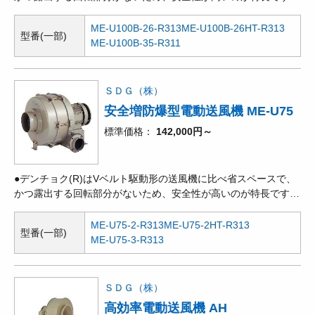
●回転方向に対して羽根を後ろ向きにして抵抗を減らしているた
め、効率も良く、騒音も低い値になります。風量、静圧とも高範
ME-U100B-26-R313
ME-U100B-26HT-R313
型番(一部)
囲に使用できます。●昭和電機社製の防爆形電動機を取り付け
ME-U100B-35-R311
て、可燃性ガスが発生・滞留している場所で使用できるタイプで
す。
ＳＤＧ（株）
安全増防爆型電動送風機 ME-U75
標準価格
142,000円～
●デンチョク(R)はVベルト駆動形の送風機に比べ省スペースで、
かつ露出する回転部分がないため、安全性が高いのが特長です。
●回転方向に対して羽根を後ろ向きにして抵抗を減らしているた
め、効率も良く、騒音も低い値になります。風量、静圧とも高範
ME-U75-2-R313
ME-U75-2HT-R313
型番(一部)
囲に使用できます。●昭和電機社製の防爆形電動機を取り付け
ME-U75-3-R313
て、可燃性ガスが発生・滞留している場所で使用できるタイプで
す。
ＳＤＧ（株）
高効率電動送風機 AH