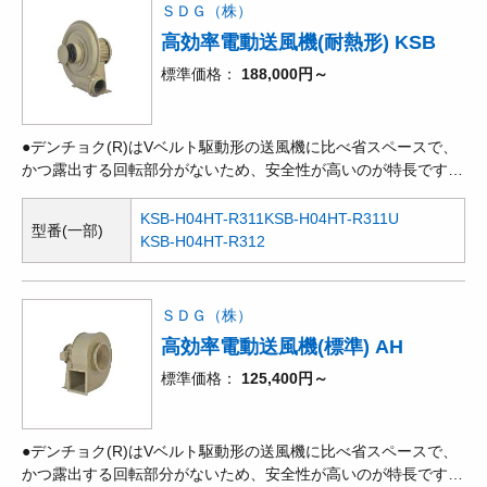
がよく、点検や修理などのメンテナンスが容易です。●耐熱シル
ＳＤＧ（株）
バー。
高効率電動送風機(耐熱形) KSB
標準価格
188,000円～
●デンチョク(R)はVベルト駆動形の送風機に比べ省スペースで、
かつ露出する回転部分がないため、安全性が高いのが特長です。
●回転方向に対して羽根を後ろ向きにして抵抗を減らしているた
め、効率も良く、騒音も低い値になります。風量、静圧とも高範
KSB-H04HT-R311
KSB-H04HT-R311U
型番(一部)
囲に使用できます。●風量が多く、選定範囲の広い多目的送風機
KSB-H04HT-R312
です。●電動機部とケーシング部が分離した構造で、軸受への水
分の浸入や粉じんの混入を防いでいます。●耐熱シルバー。
ＳＤＧ（株）
高効率電動送風機(標準) AH
標準価格
125,400円～
●デンチョク(R)はVベルト駆動形の送風機に比べ省スペースで、
かつ露出する回転部分がないため、安全性が高いのが特長です。