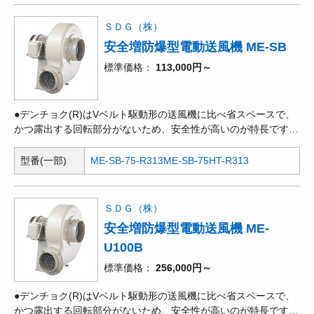
す。●風量が多く、選定範囲の広い多目的送風機です。●電動機部
とケーシング部が分離した構造で、軸受への水分の浸入や粉じん
ＳＤＧ（株）
の混入を防いでいます。
安全増防爆型電動送風機 ME-SB
標準価格
113,000円～
●デンチョク(R)はVベルト駆動形の送風機に比べ省スペースで、
かつ露出する回転部分がないため、安全性が高いのが特長です。
●多翼型送風機とも呼ばれ、遠心式送風機の中では、一定の風量
を得るには最も小形ですが、ターボ、エアホイルなどと比べ、効
型番(一部)
ME-SB-75-R313
ME-SB-75HT-R313
率が低く、騒音も高くなります。●昭和電機社製の防爆形電動機
を取り付けて、可燃性ガスが発生・滞留している場所で使用でき
るタイプです。
ＳＤＧ（株）
安全増防爆型電動送風機 ME-
U100B
標準価格
256,000円～
●デンチョク(R)はVベルト駆動形の送風機に比べ省スペースで、
かつ露出する回転部分がないため、安全性が高いのが特長です。