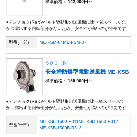
標準価格
142,000円～
●デンチョク(R)はVベルト駆動形の送風機に比べ省スペースで、
かつ露出する回転部分がないため、安全性が高いのが特長です。
●多翼型送風機とも呼ばれ、遠心式送風機の中では、一定の風量
を得るには最も小形ですが、ターボ、エアホイルなどと比べ、効
型番(一部)
ME-FSM-04
ME-FSM-07
率が低く、騒音も高くなります。●昭和電機社製の防爆形電動機
を取り付けて、可燃性ガスが発生・滞留している場所で使用でき
るタイプです。●高度な流体技術により、小型、軽量化をはか
ＳＤＧ（株）
り、吸気/排気ともに、産業用機器にセットしやすい構造となっ
安全増防爆型電動送風機 ME-KSB
ています。機器や装置への取付も簡単で作業性が
標準価格
189,000円～
●デンチョク(R)はVベルト駆動形の送風機に比べ省スペースで、
かつ露出する回転部分がないため、安全性が高いのが特長です。
●回転方向に対して羽根を後ろ向きにして抵抗を減らしているた
め、効率も良く、騒音も低い値になります。風量、静圧とも高範
ME-KSB-1500-R311
ME-KSB-1500-R312
型番(一部)
囲に使用できます。●昭和電機社製の防爆形電動機を取り付け
ME-KSB-1500B-R313
て、可燃性ガスが発生・滞留している場所で使用できるタイプで