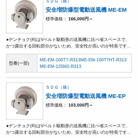
ＳＤＧ（株）
途を目的として開発された電動送風機です。吸気
安全増防爆型電動送風機 ME-EM
標準価格
166,000円～
●デンチョク(R)はVベルト駆動形の送風機に比べ省スペースで、
かつ露出する回転部分がないため、安全性が高いのが特長です。
●多翼型送風機とも呼ばれ、遠心式送風機の中では、一定の風量
を得るには最も小形ですが、ターボ、エアホイルなどと比べ、効
ME-EM-100T7-R313
ME-EM-100T7HT-R313
型番(一部)
率が低く、騒音も高くなります。●昭和電機社製の防爆形電動機
ME-EM-125M2-R313
を取り付けて、可燃性ガスが発生・滞留している場所で使用でき
るタイプです。●産業用機器や装置などへの組み付け時の作業性
の良さ、使いやすさ等、多用途を目的として開発された電動送風
ＳＤＧ（株）
機です。吸気温度60℃迄の連続安定運転を可
安全増防爆型電動送風機 ME-EP
標準価格
103,000円～
●デンチョク(R)はVベルト駆動形の送風機に比べ省スペースで、
かつ露出する回転部分がないため、安全性が高いのが特長です。