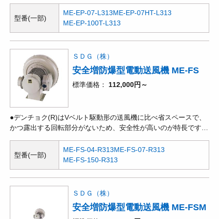
●ターボやエアホイルに比べて効率は劣りますが、羽根車の構造
がシンプルで粉じんや粉体を含む場合に適しています。●昭和電
ME-EP-07-L313
ME-EP-07HT-L313
型番(一部)
機社製の防爆形電動機を取り付けて、可燃性ガスが発生・滞留し
ME-EP-100T-L313
ている場所で使用できるタイプです。●産業用機器や装置などへ
の組み付け時の作業性の良さ、使いやすさ等、多用途を目的とし
て開発された電動送風機です。吸気温度60℃迄の連続安定運転を
ＳＤＧ（株）
可能にし、吸引気体の水分の軸受への侵入を
安全増防爆型電動送風機 ME-FS
標準価格
112,000円～
●デンチョク(R)はVベルト駆動形の送風機に比べ省スペースで、
かつ露出する回転部分がないため、安全性が高いのが特長です。
●多翼型送風機とも呼ばれ、遠心式送風機の中では、一定の風量
を得るには最も小形ですが、ターボ、エアホイルなどと比べ、効
ME-FS-04-R313
ME-FS-07-R313
型番(一部)
率が低く、騒音も高くなります。●昭和電機社製の防爆形電動機
ME-FS-150-R313
を取り付けて、可燃性ガスが発生・滞留している場所で使用でき
るタイプです。●高度な流体技術により、小型、軽量化をはか
り、吸気/排気ともに、産業用機器にセットしやすい構造となっ
ＳＤＧ（株）
ています。また、吐出フランジ取付形の電動送風
安全増防爆型電動送風機 ME-FSM