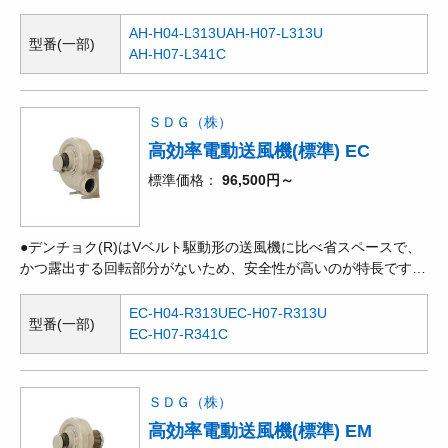
●ターボ型の一種ですが、羽根を飛行機や鳥の翼のような形状と
しているため、最も効率が良く、特に騒音は大幅に低くなりま
AH-H04-L313U
AH-H07-L313U
型番(一部)
す。●時代の要求に合わせた送風機です。同性能のターボ型送風
AH-H07-L341C
機と比較して、騒音は5～7dB低く、効率は約10%高くなってい
ます。●標準塗装色マンセル2.5Y6/2。
ＳＤＧ（株）
高効率電動送風機(標準) EC
標準価格
96,500円～
●デンチョク(R)はVベルト駆動形の送風機に比べ省スペースで、
かつ露出する回転部分がないため、安全性が高いのが特長です。
●回転方向に対して羽根を後ろ向きにして抵抗を減らしているた
め、効率も良く、騒音も低い値になります。風量、静圧とも高範
EC-H04-R313U
EC-H07-R313U
型番(一部)
囲に使用できます。ターボでシロッコ領域までカバーしていま
EC-H07-R341C
す。●産業用機器や装置などへの組み付け時の作業性の良さ、使
いやすさ等、多用途を目的として開発された電動送風機です。吸
気温度60℃迄の連続安定運転を可能にし、吸引気体の水分の軸受
ＳＤＧ（株）
への侵入を防ぎ、又、微細な粉じんの混入をガ
高効率電動送風機(標準) EM