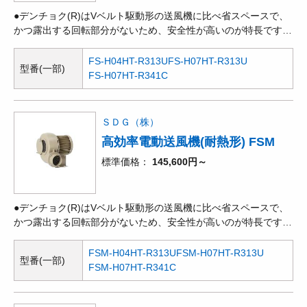
●デンチョク(R)はVベルト駆動形の送風機に比べ省スペースで、
かつ露出する回転部分がないため、安全性が高いのが特長です。
●多翼型送風機とも呼ばれ、遠心式送風機の中では、一定の風量
を得るには最も小形ですが、ターボ、エアホイルなどと比べ、効
FS-H04HT-R313U
FS-H07HT-R313U
型番(一部)
率が低く、騒音も高くなります。●高度な流体技術により、小
FS-H07HT-R341C
型、軽量化をはかり、吸気/排気ともに、産業用機器にセットし
やすい構造となっています。また、吐出フランジ取付形の電動送
風機で機器や装置の冷却、気体の循環や撹拌、機器へのじか付け
ＳＤＧ（株）
による強制冷却などに使える専用タイプです。機
高効率電動送風機(耐熱形) FSM
標準価格
145,600円～
●デンチョク(R)はVベルト駆動形の送風機に比べ省スペースで、
かつ露出する回転部分がないため、安全性が高いのが特長です。
●多翼型送風機とも呼ばれ、遠心式送風機の中では、一定の風量
を得るには最も小形ですが、ターボ、エアホイルなどと比べ、効
FSM-H04HT-R313U
FSM-H07HT-R313U
型番(一部)
率が低く、騒音も高くなります。●高度な流体技術により、小
FSM-H07HT-R341C
型、軽量化をはかり、吸気/排気ともに、産業用機器にセットし
やすい構造となっています。機器や装置への取付も簡単で作業性