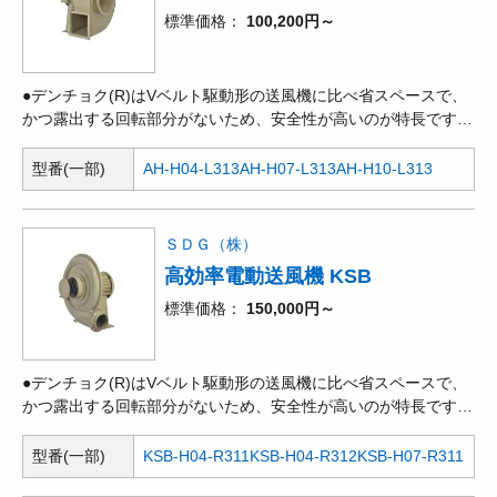
標準価格
100,200円～
●デンチョク(R)はVベルト駆動形の送風機に比べ省スペースで、
かつ露出する回転部分がないため、安全性が高いのが特長です。
●ターボ型の一種ですが、羽根を飛行機や鳥の翼のような形状と
しているため、最も効率が良く、特に騒音は大幅に低くなりま
型番(一部)
AH-H04-L313
AH-H07-L313
AH-H10-L313
す。●時代の要求に合わせた送風機です。同性能のターボ型送風
機と比較して、騒音は5～7dB低く、効率は約10%高くなってい
ます。●標準塗装色マンセル2.5Y6/2。
ＳＤＧ（株）
高効率電動送風機 KSB
標準価格
150,000円～
●デンチョク(R)はVベルト駆動形の送風機に比べ省スペースで、
かつ露出する回転部分がないため、安全性が高いのが特長です。
●回転方向に対して羽根を後ろ向きにして抵抗を減らしているた
め、効率も良く、騒音も低い値になります。風量、静圧とも高範
型番(一部)
KSB-H04-R311
KSB-H04-R312
KSB-H07-R311
囲に使用できます。●風量が多く、選定範囲の広い多目的送風機