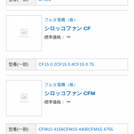
●6台まで連結が可能なので広い場所も一か所の電源で乾燥ができ
ます。●0/40/90度に角度変更ができるので壁面の乾燥など立体的
な送風が可能です。●シロッコファン装備:本機は幅の狭い羽根が
フルタ電機（株）
多数取り付けられたドラム状のファンです。コンデンサ単相誘導
シロッコファン CF
モータを使用し、ロータのシャフトと同軸にしたシロッコファン
が回転することで直交方向の風を送り出し空気の換気・循環を促
標準価格
ー
します。●置く場所を選ばず空気の換気・循環に役立ちます。●ミ
ニムーバーは連結できるように、出カコンセントが備えられてい
ます。また、最大6台まで(合計出力1000Wまで)連結可能のた
め、広い場所で複数台使用でき、空気の循環促進に最適です。●
型番(一部)
CF15 0.2
CF15 0.4
CF15 0.75
保管時には最大3台まで積み重ねて収納が可能。保管スペースが
削減できます。●換気をすることでいつでも清潔！カビ予防にも
効果大。
フルタ電機（株）
シロッコファン CFM
標準価格
ー
型番(一部)
CFM15 4156
CFM15 4405
CFM15 4755