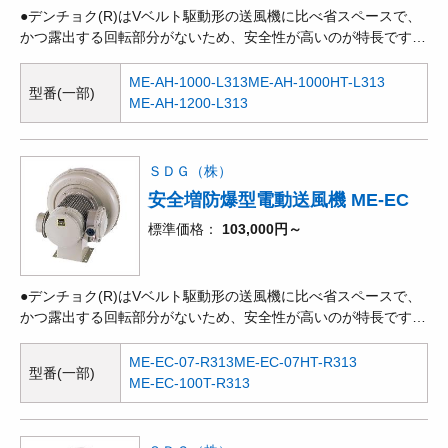
●デンチョク(R)はVベルト駆動形の送風機に比べ省スペースで、
かつ露出する回転部分がないため、安全性が高いのが特長です。
●ターボ型の一種ですが、羽根を飛行機や鳥の翼のような形状と
しているため、最も効率が良く、特に騒音は大幅に低くなりま
ME-AH-1000-L313
ME-AH-1000HT-L313
型番(一部)
す。●昭和電機社製の防爆形電動機を取り付けて、可燃性ガスが
ME-AH-1200-L313
発生・滞留している場所で使用できるタイプです。●時代の要求
に合わせた送風機です。同性能のターボ型送風機と比較して、騒
音は5～7dB低く、効率は約10%高くなっています。
ＳＤＧ（株）
安全増防爆型電動送風機 ME-EC
標準価格
103,000円～
●デンチョク(R)はVベルト駆動形の送風機に比べ省スペースで、
かつ露出する回転部分がないため、安全性が高いのが特長です。
●回転方向に対して羽根を後ろ向きにして抵抗を減らしているた
め、効率も良く、騒音も低い値になります。風量、静圧とも高範
ME-EC-07-R313
ME-EC-07HT-R313
型番(一部)
囲に使用できます。ターボでシロッコ領域までカバーしていま
ME-EC-100T-R313
す。●昭和電機社製の防爆形電動機を取り付けて、可燃性ガスが
発生・滞留している場所で使用できるタイプです。●産業用機器
や装置などへの組み付け時の作業性の良さ、使いやすさ等、多用