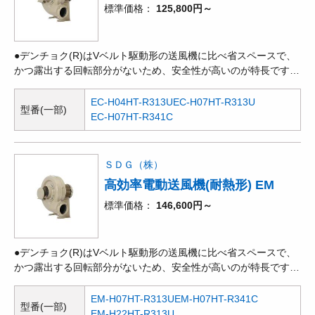
標準価格
125,800円～
●デンチョク(R)はVベルト駆動形の送風機に比べ省スペースで、
かつ露出する回転部分がないため、安全性が高いのが特長です。
●回転方向に対して羽根を後ろ向きにして抵抗を減らしているた
め、効率も良く、騒音も低い値になります。風量、静圧とも高範
EC-H04HT-R313U
EC-H07HT-R313U
型番(一部)
囲に使用できます。ターボでシロッコ領域までカバーしていま
EC-H07HT-R341C
す。●産業用機器や装置などへの組み付け時の作業性の良さ、使
いやすさ等、多用途を目的として開発された電動送風機です。吸
気温度60℃迄の連続安定運転を可能にし、吸引気体の水分の軸受
ＳＤＧ（株）
への侵入を防ぎ、又、微細な粉じんの混入をガ
高効率電動送風機(耐熱形) EM
標準価格
146,600円～
●デンチョク(R)はVベルト駆動形の送風機に比べ省スペースで、
かつ露出する回転部分がないため、安全性が高いのが特長です。
●多翼型送風機とも呼ばれ、遠心式送風機の中では、一定の風量
を得るには最も小形ですが、ターボ、エアホイルなどと比べ、効
EM-H07HT-R313U
EM-H07HT-R341C
型番(一部)
率が低く、騒音も高くなります。●産業用機器や装置などへの組
EM-H22HT-R313U