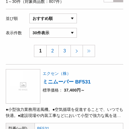
1～30件
対象商品数
807件
並び順
おすすめ順
表示件数
30件表示
1
2
3
エクセン（株）
ミニムーバー BF531
標準価格
37,400円～
●小型強力業務用送風機。●空気循環を促進することで、いつでも
快適。●建設現場や内装工事などにおいて小型で強力な風を送る
ことで迅速に乾燥作業が行える業務用送風機です。●小型軽量な
がら風速13m/sの風を送ることができるコンパクトタイプです。
型番(一部)
BF531