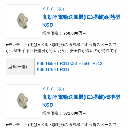
です。●電動機部とケーシング部が分離した構造で、軸受への水
分の浸入や粉じんの混入を防いでいます。●吸気温度60℃までの
ＳＤＧ（株）
連続安定運転が可能です。●標準塗装色マンセル2.5Y6/2。
高効率電動送風機(IE3搭載)耐熱型
KSB
標準価格
750,000円～
●デンチョク(R)はVベルト駆動形の送風機に比べ省スペースで、
かつ露出する回転部分がないため、安全性が高いのが特長です。
●回転方向に対して羽根を後ろ向きにして抵抗を減らしているた
め、効率も良く、騒音も低い値になります。風量、静圧とも高範
KSB-H55HT-R311
KSB-H55HT-R312
型番(一部)
囲に使用できます。●風量が多く、選定範囲の広い多目的送風機
KSB-H75HT-R311
です。●電動機部とケーシング部が分離した構造で、軸受への水
分の浸入や粉じんの混入を防いでいます。●耐熱シルバー。
ＳＤＧ（株）
高効率電動送風機(IE3搭載)標準型
KSB
標準価格
571,000円～
●デンチョク(R)はVベルト駆動形の送風機に比べ省スペースで、