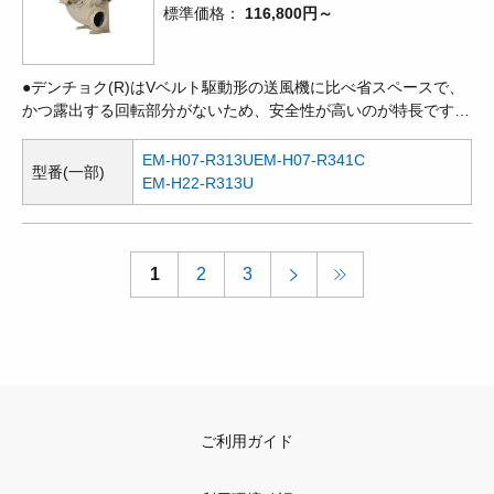
標準価格
116,800円～
●デンチョク(R)はVベルト駆動形の送風機に比べ省スペースで、
かつ露出する回転部分がないため、安全性が高いのが特長です。
●多翼型送風機とも呼ばれ、遠心式送風機の中では、一定の風量
を得るには最も小形ですが、ターボ、エアホイルなどと比べ、効
EM-H07-R313U
EM-H07-R341C
型番(一部)
率が低く、騒音も高くなります。●産業用機器や装置などへの組
EM-H22-R313U
み付け時の作業性の良さ、使いやすさ等、多用途を目的として開
発された電動送風機です。吸気温度60℃迄の連続安定運転を可能
にし、吸引気体の水分の軸受への侵入を防ぎ、又、微細な粉じん
の混入をガードした高品質設計です。●標準
1
2
3
ご利用ガイド