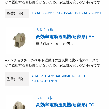
かつ露出する回転部分がないため、安全性が高いのが特長です。
●回転方向に対して羽根を後ろ向きにして抵抗を減らしているた
め、効率も良く、騒音も低い値になります。風量、静圧とも高範
型番(一部)
KSB-H55-R311
KSB-H55-R312
KSB-H75-R311
囲に使用できます。●風量が多く、選定範囲の広い多目的送風機
です。●電動機部とケーシング部が分離した構造で、軸受への水
分の浸入や粉じんの混入を防いでいます。●標準塗装色マンセル
ＳＤＧ（株）
2.5Y6/2。
高効率電動送風機(耐熱形) AH
標準価格
141,100円～
●デンチョク(R)はVベルト駆動形の送風機に比べ省スペースで、
かつ露出する回転部分がないため、安全性が高いのが特長です。
●ターボ型の一種ですが、羽根を飛行機や鳥の翼のような形状と
しているため、最も効率が良く、特に騒音は大幅に低くなりま
AH-H04HT-L313
AH-H04HT-L313U
型番(一部)
す。●時代の要求に合わせた送風機です。同性能のターボ型送風
AH-H07HT-L313
機と比較して、騒音は5～7dB低く、効率は約10%高くなってい
ます。●耐熱シルバー。
ＳＤＧ（株）
高効率電動送風機(耐熱形) EC