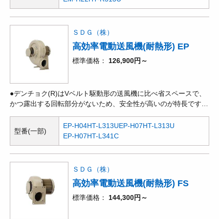
み付け時の作業性の良さ、使いやすさ等、多用途を目的として開
発された電動送風機です。吸気温度60℃迄の連続安定運転を可能
にし、吸引気体の水分の軸受への侵入を防ぎ、又、微細な粉じん
ＳＤＧ（株）
の混入をガードした高品質設計です。●耐熱
高効率電動送風機(耐熱形) EP
標準価格
126,900円～
●デンチョク(R)はVベルト駆動形の送風機に比べ省スペースで、
かつ露出する回転部分がないため、安全性が高いのが特長です。
●ターボやエアホイルに比べて効率は劣りますが、羽根車の構造
がシンプルで粉じんや粉体を含む場合に適しています。●産業用
EP-H04HT-L313U
EP-H07HT-L313U
型番(一部)
機器や装置などへの組み付け時の作業性の良さ、使いやすさ等、
EP-H07HT-L341C
多用途を目的として開発された電動送風機です。吸気温度60℃迄
の連続安定運転を可能にし、吸引気体の水分の軸受への侵入を防
ぎ、又、微細な粉じんの混入をガードした高品質設計です。●耐
ＳＤＧ（株）
熱シルバー。
高効率電動送風機(耐熱形) FS
標準価格
144,300円～