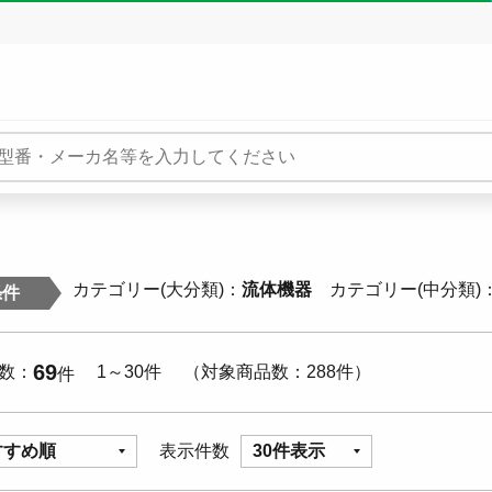
カテゴリー(大分類)
流体機器
カテゴリー(中分類)
条件
69
数
1～30件
対象商品数
288件
件
すすめ順
表示件数
30件表示