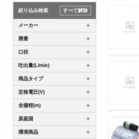
絞り込み検索
すべて解除
メーカー
廃番
口径
吐出量(L/min)
商品タイプ
定格電圧(V)
全揚程(m)
原産国
環境商品