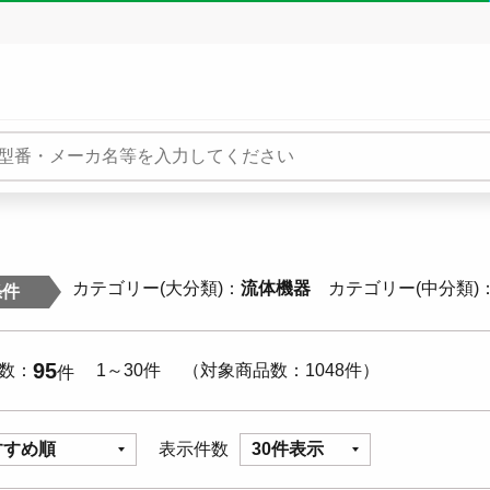
カテゴリー(大分類)
流体機器
カテゴリー(中分類)
条件
95
数
1～30件
対象商品数
1048件
件
すすめ順
表示件数
30件表示