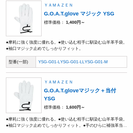
属化。廃棄の際に一つ一つ金属部分を分別する手間がかかりませ
ＹＡＭＡＺＥＮ
ん。●視界が広がるコンパクト設計で、作業のしやすさを追求。
G.O.A.T.glove マジック YSG
手元の細かい作業もスムーズに行え、安全性向上に寄与します。
標準価格
1,400円～
●摩耗に強く強度に優れる。●使い込む程手に馴染む山羊革手袋。
●袖口マジック止めでしっかりフィット。
型番(一部)
YSG-G01-L
YSG-G01-LL
YSG-G01-M
ＹＡＭＡＺＥＮ
G.O.A.T.gloveマジック＋当付
YSG
標準価格
1,600円～
●摩耗に強く強度に優れる。●使い込む程手に馴染む山羊革手袋。
●袖口マジック止めでしっかりフィット。●手のひらに補強革当
付。