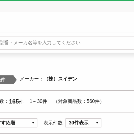
メーカー
（株）スイデン
条件
165
数
1～30件
対象商品数
560件
件
すすめ順
表示件数
30件表示