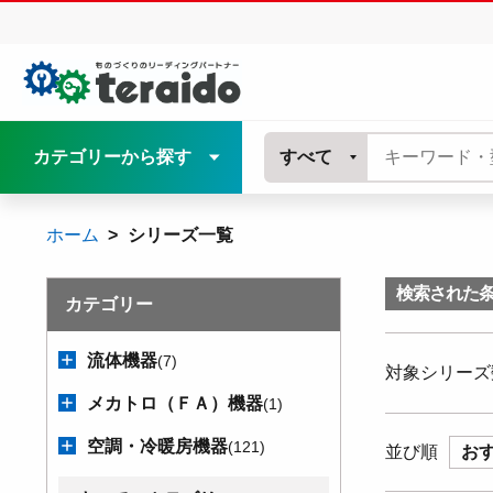
カテゴリーから探す
すべて
ホーム
シリーズ一覧
検索された
カテゴリー
流体機器
(7)
対象シリーズ
メカトロ（ＦＡ）機器
(1)
空調・冷暖房機器
(121)
並び順
お