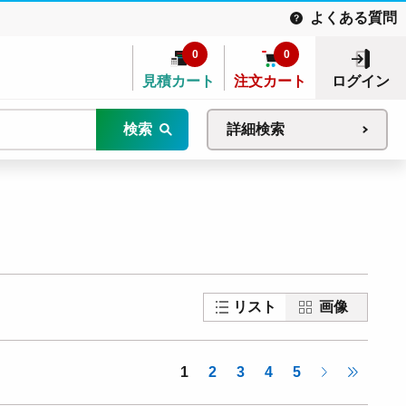
よくある質問
0
0
見積カート
注文カート
ログイン
検索
詳細検索
リスト
画像
1
2
3
4
5