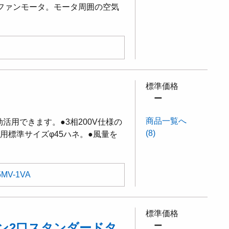
式ファンモータ。モータ周囲の空気
標準価格
ー
商品一覧へ
活用できます。●3相200V仕様の
(8)
用標準サイズφ45ハネ。●風量を
5MV-1VA
標準価格
ン2口スタンダードタ
ー