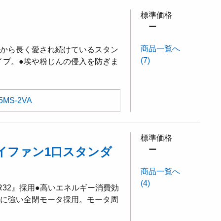
標準価格
ー
商品一覧へ
昔から長く愛され続けているスタン
(7)
イプ。●埃や粉じんの侵入を防ぎま
5MS-2VA
標準価格
イファン1口スタンダ
ー
商品一覧へ
(4)
R32』採用●高いエネルギー消費効
リに強い全閉モータ採用。モータ周