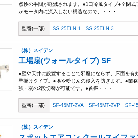
点検の手間が軽減されます。●1口冷風タイプ●全閉
がモータ内に流入しない構造なので、・・・
型番(一部)
SS-25ELN-1
SS-25ELN-3
（株）スイデン
工場扇(ウォールタイプ) SF
●壁や天井に設置することで邪魔にならず、床面を有効
壁掛けタイプ。●埃や粉じんの侵入を防ぎます。●業務
強・弱の2段切替が可能です。●首振・・・
型番(一部)
SF-45MT-2VA
SF-45MT-2VP
SF-4
（株）スイデン
スポットエアコン クールスイファ