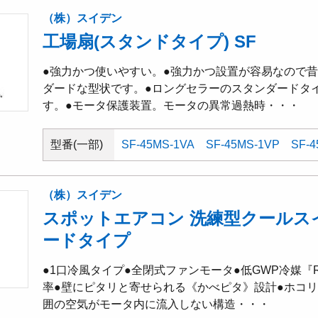
（株）スイデン
工場扇(スタンドタイプ) SF
●強力かつ使いやすい。●強力かつ設置が容易なので
ダードな型状です。●ロングセラーのスタンダードタ
す。●モータ保護装置。モータの異常過熱時・・・
型番(一部)
SF-45MS-1VA
SF-45MS-1VP
SF-4
（株）スイデン
スポットエアコン 洗練型クールス
ードタイプ
●1口冷風タイプ●全閉式ファンモータ●低GWP冷媒『
率●壁にピタリと寄せられる《かべピタ》設計●ホコ
囲の空気がモータ内に流入しない構造・・・