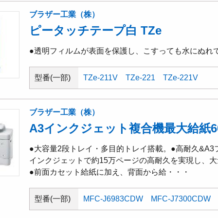
ブラザー工業（株）
ピータッチテープ白 TZe
●透明フィルムが表面を保護し、こすっても水にぬれ
型番(一部)
TZe-211V
TZe-221
TZe-221V
ブラザー工業（株）
A3インクジェット複合機最大給紙60
●大容量2段トレイ・多目的トレイ搭載。●高耐久&A
インクジェットで約15万ページの高耐久を実現し、
●前面カセット給紙に加え、背面から給・・・
型番(一部)
MFC-J6983CDW
MFC-J7300CDW