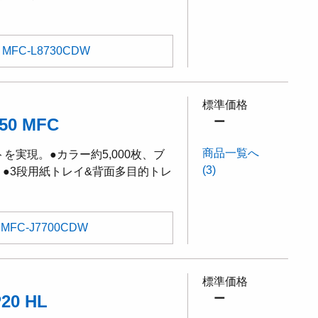
MFC-L8730CDW
標準価格
0 MFC
ー
商品一覧へ
実現。●カラー約5,000枚、ブ
(3)
。●3段用紙トレイ&背面多目的トレ
MFC-J7700CDW
標準価格
0 HL
ー