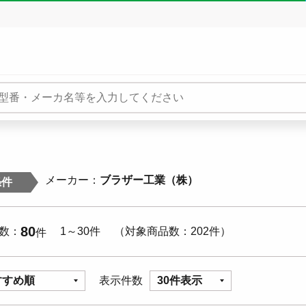
メーカー
ブラザー工業（株）
条件
80
数
1～30件
対象商品数
202件
件
すすめ順
表示件数
30件表示