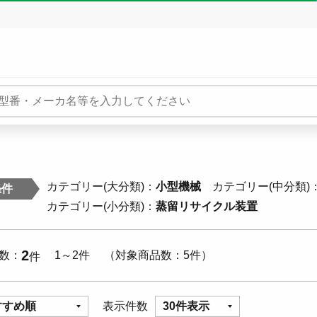
カテゴリー(大分類)
小型機械
カテゴリー(中分類)
条件
カテゴリー(小分類)
蒸留リサイクル装置
2
数
1～2件
対象商品数
5件
件
すすめ順
表示件数
30件表示