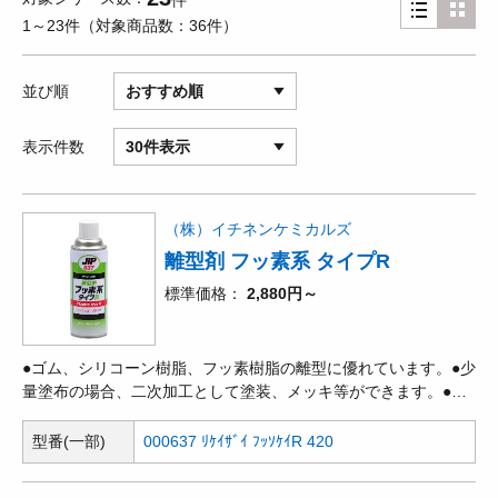
件
1～23件
対象商品数
36件
並び順
おすすめ順
表示件数
30件表示
（株）イチネンケミカルズ
離型剤 フッ素系 タイプR
標準価格
2,880円～
●ゴム、シリコーン樹脂、フッ素樹脂の離型に優れています。●少
量塗布の場合、二次加工として塗装、メッキ等ができます。●シ
リコーンオイルを一切含有していません。●熱安定性に優れてい
ます。●エアゾールタイプなので均一に塗布でき、持続性にも優
型番(一部)
000637 ﾘｹｲｻﾞｲ ﾌｯｿｹｲR 420
れます。●第4類第一石油類 危険等級II 100mL。●環境に有害な化
学物質を含まない(1%未満)の製品。●健康に有害な54の有機溶剤