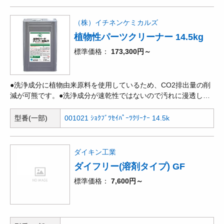
（株）イチネンケミカルズ
植物性パーツクリーナー 14.5kg
標準価格
173,300円～
●洗浄成分に植物由来原料を使用しているため、CO2排出量の削
減が可熊です。●洗浄成分が速乾性ではないので汚れに漫透して
いき、強力に除去します。●第二石油類なので引火点が高く、第
一石油類と比較して安全性が高いです。●「有機溶剤中畢予防親
型番(一部)
001021 ｼｮｸﾌﾞﾂｾｲﾊﾟｰﾂｸﾘｰﾅｰ 14.5k
則」、「PRTR」非該当。
ダイキン工業
ダイフリー(溶剤タイプ) GF
標準価格
7,600円～