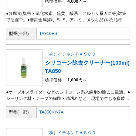
標準価格
4,000円～
●各腐食(塩害・硫化水素、硫黄、酸系、アルカリ系ガス等)対策
で活躍中。●非鉄金属(銅、SUS、アルミ、メッキ品)や樹脂材料
(塩ビ、FRP、等)にも直接簡単塗布でき、下地を保護し延命でき
ます。
型番(一部)
TA910FS
（株）イチネンＴＡＳＣＯ
シリコーン除去クリーナー(100ml)
TA850
標準価格
1,600円～
●ケーブルスライダーなどのシリコーン系入線剤の除去に最適。●
シーリング材・テープの糊跡・油汚れなど、現場で生じる多岐に
渡る汚れに対応。●人と地球にやさしい天然オレンジオイル配
合。
型番(一部)
TA850KY-7A
（株）イチネンＴＡＳＣＯ