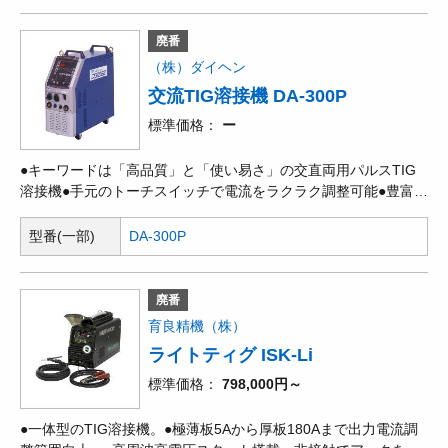
接に最適。直流バルスTIG溶接、直流TIG溶接、直流手溶接。●手
溶接で一般的な鉄材の溶接が効率化。●TIG溶接でステンレス鋼
廃番
や薄板などの高品質溶接に対応。
（株）ダイヘン
交流TIG溶接機 DA-300P
標準価格
ー
●キーワードは「高品質」と「使い易さ」の交直両用パルスTIG
溶接機●手元のトーチスイッチで電流をラクラク調整可能●豊富な
溶接モードで、あらゆる溶接の場面で溶接品質が向上●薄板の溶
接製をさらに向上させるサイレントパルス機能を搭載。●アーク
型番(一部)
DA-300P
の集中性がよくなり、隅肉溶接や薄板の突き合せ溶接の作業性が
大幅に向上。
廃番
育良精機（株）
ライトティグ ISK-Li
標準価格
798,000円～
●一体型のTIG溶接機。●極薄板5Aから厚板180Aまで出力電流調