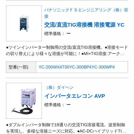
パナソニックＦＳエンジニアリング（株）溶
接
交流/直流TIG溶接機 溶接電源 YC
標準価格
ー
●ツインインバーター制御用の交流/直流TIG溶接機。●溶接モード
の切り替えにより様々な溶接が可能に！●MI×TIG溶接:アークの
集中性が優れているため薄板アルミニウムのすみ肉(重ね)継ぎ手
溶接に威力を発揮します。交流TIGに直流TIGが入るため、深い
型番(一部)
YC-200WX4T00
YC-300BP4
YC-300WP4
溶込みが得られます。電極の消耗を大幅に低減します。●交流標
準TIG溶接:薄板から厚板、様々な形状のワークに対応します。●
交流ハードTIG溶接:集中したアークが得られます。薄板ギャップ
（株）ダイヘン
継ぎ手の溶接に威力を発揮します。●交流ソフトTIG溶接:柔らか
インバータエレコン AVP
いアークで、アーク音が静かです。●直流TIG溶接:仮付けに適し
たEPスタート方式、連続溶接に適したENスタート方式。●直流
標準価格
ー
手溶接:軟鋼、ステンレス、高張力鋼やCr-Mo鋼の高品質溶接とと
もに、2層目以降の能率アップにも最適です。●オプション:(冷却
水装:Y×-09KGC1、アルゴンガス調整器:Y×-251A、TIG溶接用ト
●ダブルインバータ制御で18通りの交流TIG溶接電流。波形制御
ーチ:80~500Aの種、リモコン:YC-30 lU RTRK1(5mケーブル
を実現し、多様な溶接ニーズに対応。●AC-DCハイブリッドTIG