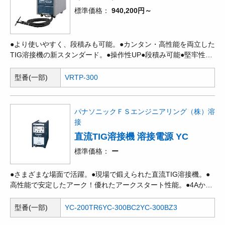
●安定した溶接品質を実現！●フルデジタル制御により、精密な溶
標準価格
940,200円～
接条件設定・再現・管理が容易になります！●良好なアークスタ
ートと1A単位の溶接電流設定が可能。●溶接条件設定のバラッキ
を防止し、多様化するワーク材質・継手に対応できます。●直流
●より使いやすく、段積みも可能。●カンタン・高性能を両立した
パルス機能標準搭載。0.5~500Hzの設定が可能。ワークに合わせ
TIG溶接機の新スタンダード。●操作性UP●段積み可能●堅牢性向
た設定で、高品位溶接を実現！●アークスポット機能搭載。
上●必要な機能をまとめたシンプルパネルで操作性が向上!●保管
0.1~5.0秒のデジタル設定(0.1秒単位)が可能。均一なビード外
や運搬にも優れたデザインへ!●よりシンプルに、より使いやすく
型番(一部)
VRTP-300
観、溶込み等の品質も安定します！●溶接条件の記憶/再生機能(9
●保管スペースが1/3に●堅牢性の向上●抜群の溶接品質
チャンネル)標準搭載。溶接を高精度に再現可能。溶接品質が向
上します！●(TIG溶接時)溶接終了後、トーチスイッチOFFから約
パナソニックＦＳエンジニアリング（株）溶
10分後に省エネ回路が作動します。無駄な電力をカットして大切
接
な電力を積極的に節約します。
直流TIG溶接機 溶接電源 YC
標準価格
ー
●さまざまな場面で活躍。●現場で鍛えられた直流TIG溶接機。●
高性能で安定したアーク！優れたアークスタート性能。●4Aから
定格電流まで安定したシャープなアーク。●軟鋼、ステンレス、
高張力鋼や、Cr-Mo鋼などを高品質に溶接するとともに、TIG溶
型番(一部)
YC-200TR6
YC-300BC2
YC-300BZ3
接後の2層目以降の能率アップに威力を発揮します。