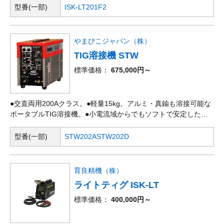
ス周波数 低速0.2Hz～高速500Hzまで調整可能です。●メモリー
型番(一部)
ISK-LT201F2
機能付：使用中の設定値を自動で記憶し、起動時に自動で読み込
むため作業効率がアップします。●アップスロープ・ダウンスロ
ープ制御：溶接開始部と終了部の欠陥を低減し均一な溶接を可能
やまびこジャパン（株）
にします。●手棒溶接の機能がさらに充実！：アークフォース機
TIG溶接機 STW
能、アークスタート機能、溶
標準価格
675,000円～
●交直両用200Aクラス。●軽量15kg。アルミ・真鍮も溶接可能な
ポータブルTIG溶接機。●小電流域からでもソフトで安定したア
ーク特性。●わかりやすいパルス制御。
型番(一部)
STW202A
STW202D
育良精機（株）
ライトティグ ISK-LT
標準価格
400,000円～