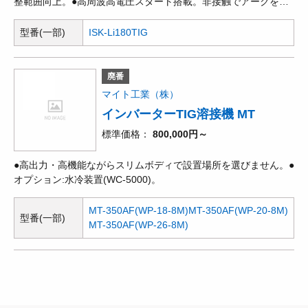
整範囲向上。●高周波高電圧スタート搭載。非接触でアークを起
動、溶接品質の向上。●リン酸鉄リチウムイオンバッテリー搭
載。●離れた場所からでもフロントのLEDの色で、電池残量や警
型番(一部)
ISK-Li180TIG
告など状態を把握できます。●小型・軽量。●電池を保護する温度
監視機能。●作業者を感電の危険から守る電撃防止機能(手棒溶接
時)。●電源を切っても設定値が残るメモリー機能。●溶接棒のく
廃番
っつきを防ぐ短絡保護機能。●自動電源OFFで電池の消耗を防ぐ
マイト工業（株）
待機OFF機能。●パルスTIG
インバーターTIG溶接機 MT
標準価格
800,000円～
●高出力・高機能ながらスリムボディで設置場所を選びません。●
オプション:水冷装置(WC-5000)。
MT-350AF(WP-18-8M)
MT-350AF(WP-20-8M)
型番(一部)
MT-350AF(WP-26-8M)