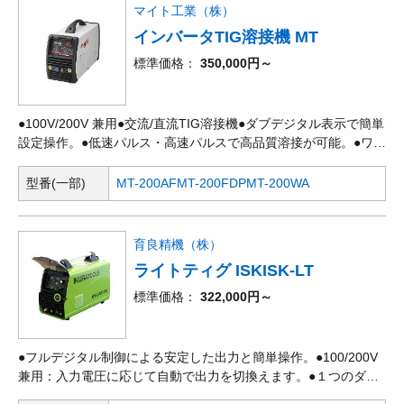
マイト工業（株）
インバータTIG溶接機 MT
標準価格
350,000円～
●100V/200V 兼用●交流/直流TIG溶接機●ダブデジタル表示で簡単
設定操作。●低速パルス・高速パルスで高品質溶接が可能。●ワイ
ドボルテージ機能で、入力電圧85～275V対応する単相100V/単相
200V兼用タイプです。●直流/交流共に100V/200V兼用。●交流出
型番(一部)
MT-200AF
MT-200FDP
MT-200WA
力でアルミTIGも可能。●交流出力波形3パターン選択で高品質ア
ルミ溶接可能。
育良精機（株）
ライトティグ ISKISK-LT
標準価格
322,000円～
●フルデジタル制御による安定した出力と簡単操作。●100/200V
兼用：入力電圧に応じて自動で出力を切換えます。●１つのダイ
アルで各種設定を簡単に行えます。●パルスTIG溶接対応：パル