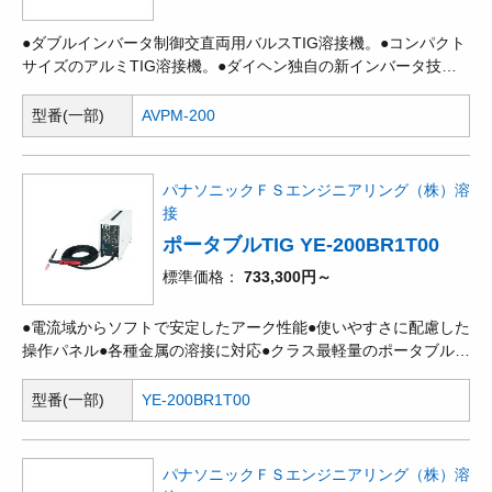
●ダブルインバータ制御交直両用バルスTIG溶接機。●コンパクト
サイズのアルミTIG溶接機。●ダイヘン独自の新インバータ技術
により200AクラスのアルミTIG溶接機で本体質量16kgのコンパ
クトポディを実現。●周囲喋境へのやさしい調和を考えたニュー
型番(一部)
AVPM-200
デザインを採用。●標準装備の肩掛けストラップで出張工事や移
動の多い現場作業などに威力を発揮。●交流TIG溶接:AC標準(AC
矩形波)、ACハード波形(AC矩形波)、ACソフト波形(AC正弦
パナソニックＦＳエンジニアリング（株）溶
波)、AC-DCハイブリッドTIG溶接。●直流TIG溶接:高速インバー
接
タ制御により全電流域で、常にアークが安定。●ダブルインバー
ポータブルTIG YE-200BR1T00
タ制御で直流TIGはもちろん交流TIGもパルス溶接が可能。●使う
人にやさしい親切設計。単相200/22OV(50/60Hz)自動切替、トー
標準価格
733,300円～
チはエ具不要のワンタッチ接続、省エネ設計、安全設計。
●電流域からソフトで安定したアーク性能●使いやすさに配慮した
操作パネル●各種金属の溶接に対応●クラス最軽量のポータブルタ
イプ●溶接電源からトーチ、ガス調整器が標準セット
型番(一部)
YE-200BR1T00
パナソニックＦＳエンジニアリング（株）溶