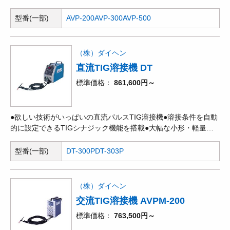
付)、TIG溶接用タングステン電極、延長ケーブル、特殊ノズ
溶接:溶け込みが深く、美しいビード外観。集中性に優れた交流
ル)。
TIG アーク。電極の消耗を大幅に低減。●AC矩形波TIG溶接:AC
型番(一部)
AVP-200
AVP-300
AVP-500
標準波形、ACハード波形。●AC正弦波TIG溶接:AC ソフト波形。
●AC-DCハイブリッドTIG溶接による深溶け込みと電極消耗低減
で高能率アルミ溶接を実現。●交直両用バルスTIG:均一で美しい
（株）ダイヘン
裏波溶接、異種金属、板厚違い、ギャップのあるワークなどもラ
直流TIG溶接機 DT
クラク溶接。極薄板溶接での作業性が向上。●直流TIG溶接:高速
インバータ制御により全電流範囲で、常にアークを安定。●直流
標準価格
861,600円～
手溶接:直流手溶接もスパッタの少ない溶接品質を実現。●使い易
さを考えた親切設計。
●欲しい技術がいっぱいの直流パルスTIG溶接機●溶接条件を自動
的に設定できるTIGシナジック機能を搭載●大幅な小形・軽量化
を実現(質量・容積とも1/2)●スタート性・アークの安定性が大幅
向上●操作性・視認性が大きく向上●粉塵の侵入防止や急な降雨に
型番(一部)
DT-300P
DT-303P
も対応。
（株）ダイヘン
交流TIG溶接機 AVPM-200
標準価格
763,500円～