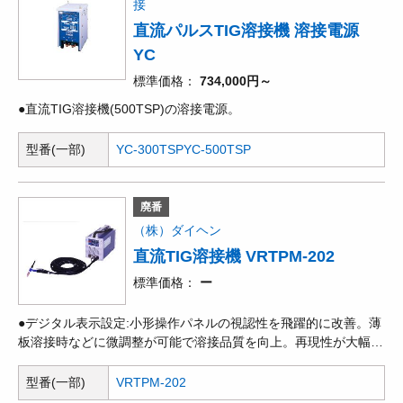
接
直流パルスTIG溶接機 溶接電源
YC
標準価格
734,000円～
●直流TIG溶接機(500TSP)の溶接電源。
型番(一部)
YC-300TSP
YC-500TSP
廃番
（株）ダイヘン
直流TIG溶接機 VRTPM-202
標準価格
ー
●デジタル表示設定:小形操作パネルの視認性を飛躍的に改善。薄
板溶接時などに微調整が可能で溶接品質を向上。再現性が大幅に
向上し、溶接品質が安定。●入力100V /200V /220V兼用のマルチ
入力。発電機の補助電源や一般家庭用100Vが使用可能です。●入
型番(一部)
VRTPM-202
力電圧は自動切替。●TIG溶接/手溶接の切り替えが可能で硯場溶