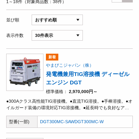
1～18件
対象商品数
38件
並び順
おすすめ順
表示件数
30件表示
新着
やまびこジャパン（株）
発電機兼用TIG溶接機 ディーゼル
エンジン DGT
標準価格
2,970,000円～
●300Aクラス高性能TIG溶接機。●直流TIG溶接。●手棒溶接。●オ
イルガード装備の環境対応TIG溶接機。●延長時でも良好なアー
クスタート。●使用率100%(TIG:190A、手棒:160A)。●3.0kVAイ
ンバータ発電。●省エネ運転のエコ機能付。●耐久性重視設計。●
型番(一部)
DGT300MC-SAW
DGT300MC-W
快適で便利な装備・機能。●簡単・楽々メンテナンス。●デジタ
ル・LED表示。