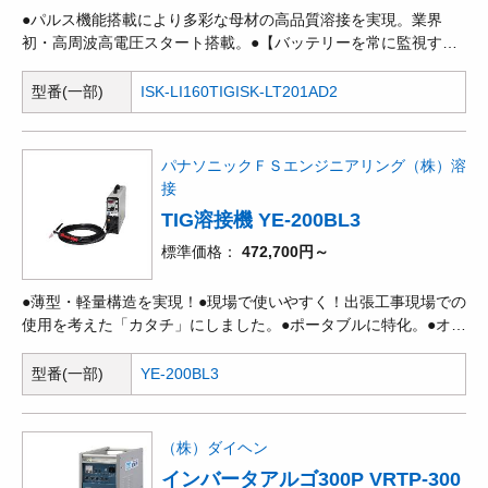
●パルス機能搭載により多彩な母材の高品質溶接を実現。業界
初・高周波高電圧スタート搭載。●【バッテリーを常に監視する
安全回路】過放電および過充電に対する警告や充電回路の制御を
行い、バッテリーの劣化を防ぐ、バッテリーマネジメントシステ
型番(一部)
ISK-LI160TIG
ISK-LT201AD2
ム(BMS)搭載。●【メモリー機能】使用中の設定値を自動で記憶
し、起動時に自動で読み込むため作業効率がアップします。
●【温度監視機能】高温時・低温時に充放電を制御し、電池を保
パナソニックＦＳエンジニアリング（株）溶
護します。●【短絡防止機能】溶接棒が1秒以上短絡継続すると、
接
出力を下げて溶着を防止します。●【電撃防止機能
TIG溶接機 YE-200BL3
標準価格
472,700円～
●薄型・軽量構造を実現！●現場で使いやすく！出張工事現場での
使用を考えた「カタチ」にしました。●ポータブルに特化。●オー
ル板金構造の堅牢ボディーなのに、重さはわずか9kg！自然な姿
勢で持ち運びが可能。●定格電圧200/220V土15%(170～253V)対
型番(一部)
YE-200BL3
応。現場の電源事情に関係なく安定動作が可能。●転倒防止金具
(回転式)を本体下部へ内蔵。●電撃防止機能付で、待機中の感電
を防止(手溶接時)。●アークドライブ機能搭載。溶接棒の溶着を
（株）ダイヘン
回避し、作業効率が向上します(手溶接時)。●簡単操作を追求！
インバータアルゴ300P VRTP-300
フルデジタル制御を加え、高機能かつ簡単操作を追求しました！