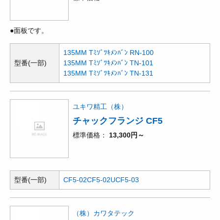
●面板です。
135MM Tﾐｿﾞﾂｷﾒﾝﾊﾞﾝ RN-100
型番(一部)
135MM Tﾐｿﾞﾂｷﾒﾝﾊﾞﾝ TN-101
135MM Tﾐｿﾞﾂｷﾒﾝﾊﾞﾝ TN-131
ユキワ精工（株）
チャックフランジ CF5
標準価格
13,300円～
型番(一部)
CF5-02
CF5-02U
CF5-03
（株）カワタテック