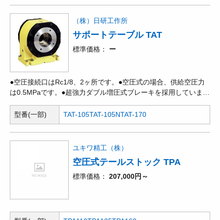
（株）日研工作所
サポートテーブル TAT
標準価格
ー
●空圧接続口はRc1/8、2ヶ所です。●空圧式の場合、供給空圧力
は0.5MPaです。●超強力ダブル増圧式ブレーキを採用していま
す。
型番(一部)
TAT-105
TAT-105N
TAT-170
ユキワ精工（株）
空圧式テールストック TPA
標準価格
207,000円～