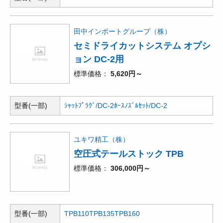
田中インポートグループ（株）
セミドライカットシステム オプシ
ョン DC-2用
標準価格
5,620円～
型番(一部)
ｼｬｯﾄﾌﾟﾗｸﾞ/DC-2
ﾎｰｽﾉｽﾞﾙｾｯﾄ/DC-2
ユキワ精工（株）
空圧式テールストック TPB
標準価格
306,000円～
型番(一部)
TPB110
TPB135
TPB160