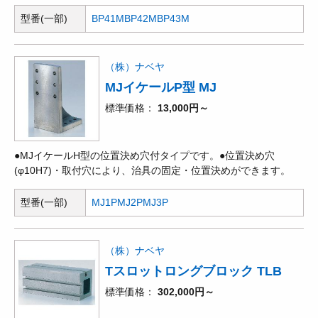
型番(一部)
BP41M
BP42M
BP43M
（株）ナベヤ
MJイケールP型 MJ
標準価格
13,000円～
●MJイケールH型の位置決め穴付タイプです。●位置決め穴
(φ10H7)・取付穴により、治具の固定・位置決めができます。
型番(一部)
MJ1P
MJ2P
MJ3P
（株）ナベヤ
Tスロットロングブロック TLB
標準価格
302,000円～