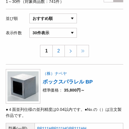
1～30件
対象商品数
741件
並び順
おすすめ順
表示件数
30件表示
1
2
（株）ナベヤ
ボックスパラレル BP
標準価格
35,800円～
●４面並列仕様の並列精度は0.04以内です。●No.の（）は注文製
作品です。
型番(一部)
BP111H
BP111HG
BP111HH