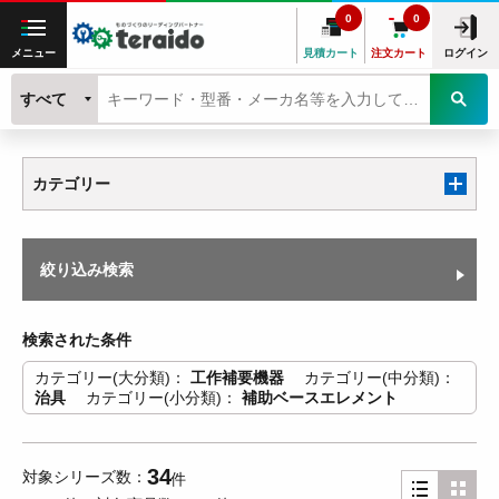
0
0
メニュー
見積カート
注文カート
ログイン
すべて
カテゴリー
絞り込み検索
検索された条件
カテゴリー(大分類)
工作補要機器
カテゴリー(中分類)
治具
カテゴリー(小分類)
補助ベースエレメント
34
対象シリーズ数
件