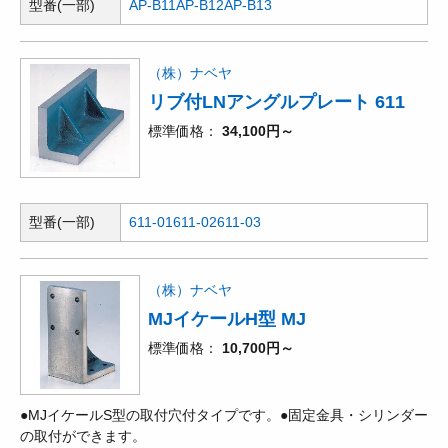
型番(一部)
AP-B11
AP-B12
AP-B13
（株）ナベヤ
リブ付LNアングルプレート 611
標準価格
34,100円～
型番(一部)
611-01
611-02
611-03
（株）ナベヤ
MJイケールH型 MJ
標準価格
10,700円～
●MJイケールS型の取付穴付タイプです。●固定金具・シリンダー
の取付ができます。