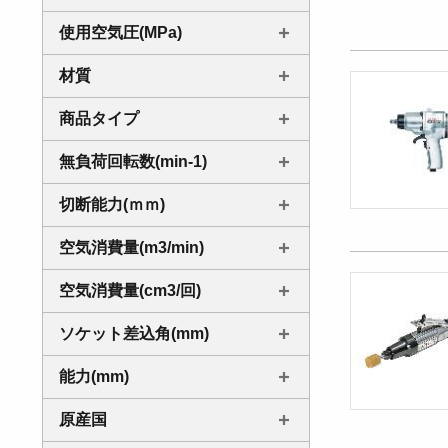
使用空気圧(MPa)
材質
商品タイプ
無負荷回転数(min-1)
切断能力(ｍｍ)
空気消費量(m3/min)
空気消費量(cm3/回)
ソケット差込角(mm)
能力(mm)
原産国