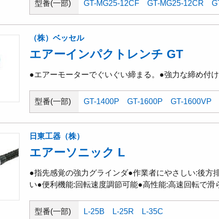
型番(一部)
GT-MG25-12CF
GT-MG25-12CR
G
（株）ベッセル
エアーインパクトレンチ GT
●エアーモーターでぐいぐい締まる。●強力な締め付
型番(一部)
GT-1400P
GT-1600P
GT-1600VP
日東工器（株）
エアーソニック L
●指先感覚の強力グラインダ●作業者にやさしい:後方
い●便利機能:回転速度調節可能●高性能:高速回転で滑
型番(一部)
L-25B
L-25R
L-35C