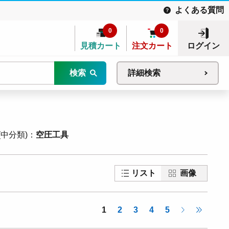
よくある質問
0
0
見積カート
注文カート
ログイン
検索
詳細検索
中分類)
空圧工具
リスト
画像
1
2
3
4
5