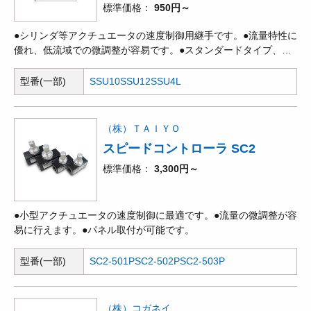
標準価格
950円～
●シリンダ等アクチュエータの速度制御用継手です。●流量特性に
優れ、低流域での微調整が容易です。●スタンダードタイプ、ミ
ニタイプ、ユニオンストレートタイプ、大流量タイプ、低圧タイ
プがあります。
型番(一部)
SSU10
SSU12
SSU4L
（株）ＴＡＩＹＯ
スピードコントローラ SC2
標準価格
3,300円～
●小型アクチュエータの速度制御に最適です。●流量の微調整が容
易に行えます。●パネル取付が可能です。
型番(一部)
SC2-501P
SC2-502P
SC2-503P
（株）コガネイ