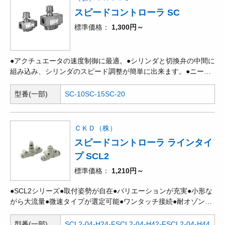
スピードコントローラ SC
標準価格
1,300円～
●アクチュエータの速度制御に最適。●シリンダと切換弁の中間に
組み込み、シリンダのスピード調整が簡単に出来ます。●ニード
ル回転数が増すにつれて、逆止め弁を強制的に開かせ、弁の全閉
から全開の状態まで広範囲に流量を調整することができます。
型番(一部)
SC-10
SC-15
SC-20
ＣＫＤ（株）
スピードコントローラ ラインタイ
プ SCL2
標準価格
1,210円～
●SCL2シリーズ●取付姿勢が自在●バリエーションが充実●小形な
がら大流量●微速タイプが選定可能●ワンタッチ接続●耐オゾン材
料を標準採用●難燃性樹脂を標準採用
型番(一部)
SCL2-04-H24-F
SCL2-04-H42-F
SCL2-04-H44