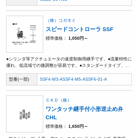
（株）コガネイ
スピードコントローラ SSF
標準価格
1,050円～
●シリンダ等アクチュエータの速度制御用継手です。●流量特性に
優れ、低流域での微調整が容易です。●スタンダードタイプ、ミ
ニタイプ、ユニオンストレートタイプ、大流量タイプ、低圧タイ
プがあります。
型番(一部)
SSF4-M3-A
SSF4-M5-A
SSF6-01-A
ＣＫＤ（株）
ワンタッチ継手付小形逆止め弁
CHL
標準価格
1,650円～