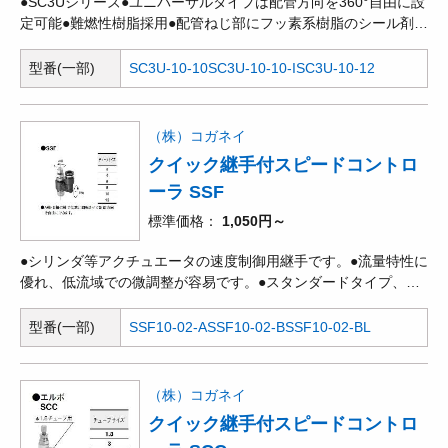
●SC3Uシリーズ●ユニバーサルタイプは配管方向を360°自由に設
定可能●難燃性樹脂採用●配管ねじ部にフッ素系樹脂のシール剤を
コーティング
型番(一部)
SC3U-10-10
SC3U-10-10-I
SC3U-10-12
（株）コガネイ
クイック継手付スピードコントロ
ーラ SSF
標準価格
1,050円～
●シリンダ等アクチュエータの速度制御用継手です。●流量特性に
優れ、低流域での微調整が容易です。●スタンダードタイプ、ミ
ニタイプ、ユニオンストレートタイプ、大流量タイプ、低圧タイ
プがあります。
型番(一部)
SSF10-02-A
SSF10-02-B
SSF10-02-BL
（株）コガネイ
クイック継手付スピードコントロ