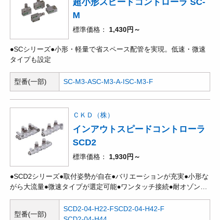
超小形スピードコントローラ SC-
M
標準価格
1,430円～
●SCシリーズ●小形・軽量で省スペース配管を実現。低速・微速
タイプも設定
型番(一部)
SC-M3-A
SC-M3-A-I
SC-M3-F
ＣＫＤ（株）
インアウトスピードコントローラ
SCD2
標準価格
1,930円～
●SCD2シリーズ●取付姿勢が自在●バリエーションが充実●小形な
がら大流量●微速タイプが選定可能●ワンタッチ接続●耐オゾン材
料を標準採用●難燃性樹脂を標準採用
SCD2-04-H22-F
SCD2-04-H42-F
型番(一部)
SCD2-04-H44