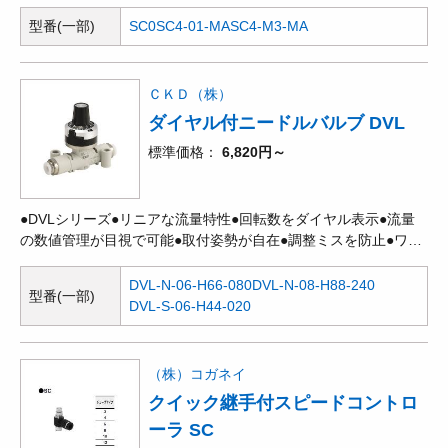
型番(一部)
SC0
SC4-01-MA
SC4-M3-MA
ＣＫＤ（株）
ダイヤル付ニードルバルブ DVL
標準価格
6,820円～
●DVLシリーズ●リニアな流量特性●回転数をダイヤル表示●流量
の数値管理が目視で可能●取付姿勢が自在●調整ミスを防止●ワン
タッチロック●作業工数ダウン
DVL-N-06-H66-080
DVL-N-08-H88-240
型番(一部)
DVL-S-06-H44-020
（株）コガネイ
クイック継手付スピードコントロ
ーラ SC