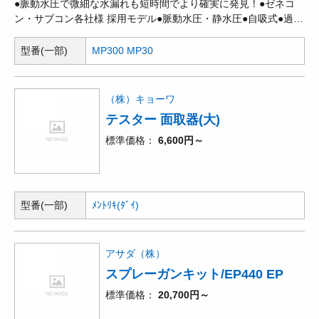
●脈動水圧で微細な水漏れも短時間でより確実に発見！●ゼネコ
ン・サブコン各社様 採用モデル●脈動水圧・静水圧●自吸式●過負
荷保護●水道直結可能(要 別販売品)
型番(一部)
MP300 MP30
（株）キョーワ
テスター 面取器(大)
標準価格
6,600円～
型番(一部)
ﾒﾝﾄﾘｷ(ﾀﾞｲ)
アサダ（株）
スプレーガンキット/EP440 EP
標準価格
20,700円～