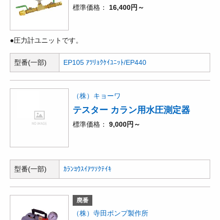
標準価格
16,400円～
●圧力計ユニットです。
型番(一部)
EP105 ｱﾂﾘｮｸｹｲﾕﾆｯﾄ/EP440
（株）キョーワ
テスター カラン用水圧測定器
標準価格
9,000円～
型番(一部)
ｶﾗﾝﾖｳｽｲｱﾂｿｸﾃｲｷ
廃番
（株）寺田ポンプ製作所