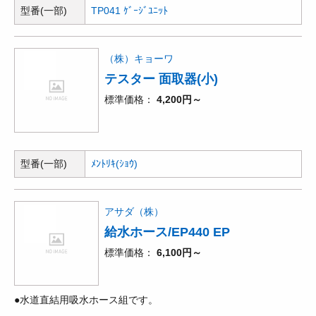
型番(一部)
TP041 ｹﾞｰｼﾞﾕﾆｯﾄ
（株）キョーワ
テスター 面取器(小)
標準価格
4,200円～
型番(一部)
ﾒﾝﾄﾘｷ(ｼｮｳ)
アサダ（株）
給水ホース/EP440 EP
標準価格
6,100円～
●水道直結用吸水ホース組です。