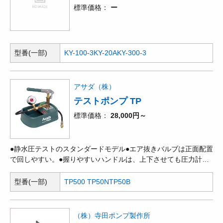
標準価格
ー
型番(一部)
KY-100-3
KY-20A
KY-300-3
アサダ（株）
テストポンプ TP
標準価格
28,000円～
●静水圧テストのスタンダードモデル●エア抜きバルブは正面配置
で回しやすい。●握りやすいハンドルは、上下させても圧力計に
手があたらない設計。●タンクは作業しやすく安定性がバツグ
ン。タンクと蓋は防食性の高い樹脂製。●圧力変動の少ない高圧
型番(一部)
TP500 TP50N
TP50B
ゴムホースを採用。●手動タイプ
（株）寺田ポンプ製作所