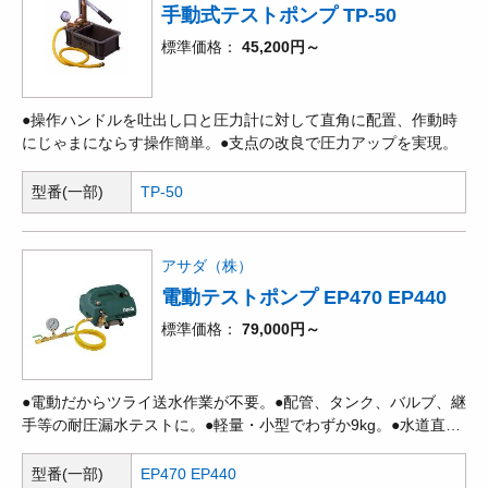
手動式テストポンプ TP-50
標準価格
45,200円～
●操作ハンドルを吐出し口と圧力計に対して直角に配置、作動時
にじゃまにならす操作簡単。●支点の改良で圧力アップを実現。
型番(一部)
TP-50
アサダ（株）
電動テストポンプ EP470 EP440
標準価格
79,000円～
●電動だからツライ送水作業が不要。●配管、タンク、バルブ、継
手等の耐圧漏水テストに。●軽量・小型でわずか9kg。●水道直結
とタンク自吸の両方で使用可能。●静水圧、自吸式、過負荷保護●
水道直結可能(要 別販売品)
型番(一部)
EP470 EP440