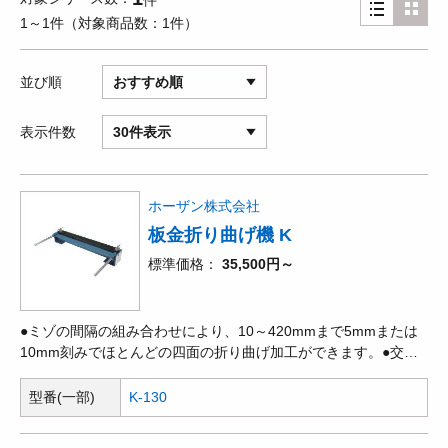
件
1～1件
対象商品数
1件
並び順
おすすめ順
表示件数
30件表示
ホーザン株式会社
板金折り曲げ機 K
標準価格
35,500円～
●ミゾの間隔の組み合わせにより、10～420mmまで5mmまたは
10mm刻みでほとんどの四面の折り曲げ加工ができます。●交換
部品:曲げ角度ゲージ(K-130-5)。
型番(一部)
K-130