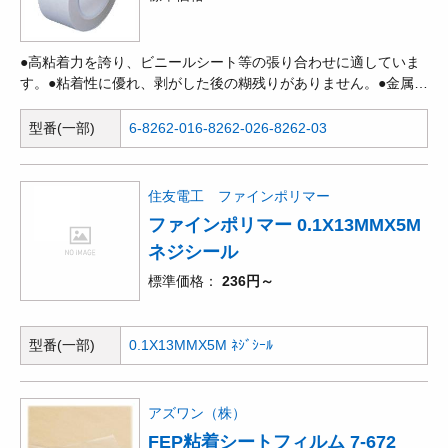
●高粘着力を誇り、ビニールシート等の張り合わせに適していま
す。●粘着性に優れ、剥がした後の糊残りがありません。●金属汚
染がありません(低金属イオン)。●プラスチックコアを使用して
います。●クリーンルーム内にてクリーンパックしています。
型番(一部)
6-8262-01
6-8262-02
6-8262-03
住友電工 ファインポリマー
ファインポリマー 0.1X13MMX5M
ネジシール
標準価格
236円～
型番(一部)
0.1X13MMX5M ﾈｼﾞｼｰﾙ
アズワン（株）
FEP粘着シートフィルム 7-672