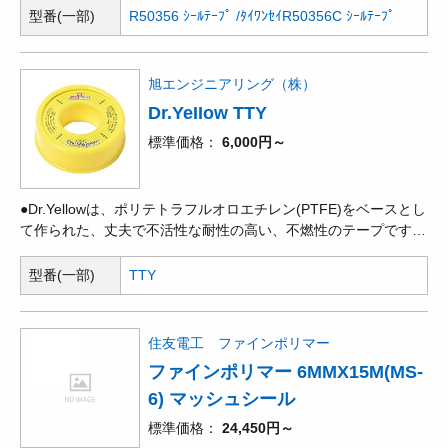
融アルカリ金属、三フッ化塩素には侵されるため使用できませ
型番(一部)
R50356 ｼｰﾙﾃｰﾌﾟ /ﾀｲﾜﾝｾｲ
R50356C ｼｰﾙﾃｰﾌﾟ
ん。)
旭エンジニアリング（株）
Dr.YeIIow TTY
標準価格
6,000円～
●Dr.Yellowは、ポリテトラフルオロエチレン(PTFE)をベースとし
て作られた、丈夫で不活性な耐性の高い、不燃性のテープです。
●Dr.Yellowの伸び率は、75%と通常のシールテープJIS-K-6885規
定の20%を大幅に上回っており、破れることなく、ネジの凹凸に
型番(一部)
TTY
密着し完全なシールを形成します。●さらに確実なシール効果を
得るため、独自の技術で『見かけ密度』を低くした優れた製品で
す。パイプに伸ばして巻くだけで、即完全シールします。
住友電工 ファインポリマー
ファインポリマー 6MMX15M(MS-
6) マッシュシール
標準価格
24,450円～