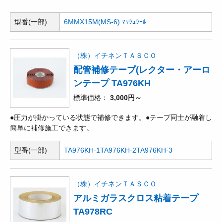
型番(一部)
6MMX15M(MS-6) ﾏｯｼｭｼｰﾙ
（株）イチネンＴＡＳＣＯ
配管補修テープ(レクター・アーロ
ンテープ TA976KH
標準価格
3,000円～
●圧力が掛かっている状態で補修できます。●テープ同士が融着し
簡単に補修施工できます。
型番(一部)
TA976KH-1
TA976KH-2
TA976KH-3
（株）イチネンＴＡＳＣＯ
アルミガラスクロス粘着テープ
TA978RC