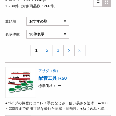
件
1～30件
対象商品数
266件
並び順
おすすめ順
表示件数
30件表示
1
2
3
アサダ（株）
配管工具 R50
標準価格
ー
●パイプの気密にはコレ！手になじみ、使い易さを追求！●-100
～230度まで使用可能な優れた耐寒・耐熱性。●ねじ込み・取り
外しがラク。●化学薬品、溶剤、蒸気などにも侵されない。(※溶