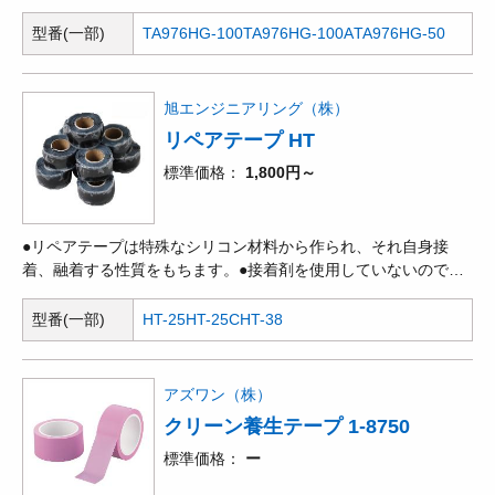
型番(一部)
TA976HG-100
TA976HG-100A
TA976HG-50
旭エンジニアリング（株）
リペアテープ HT
標準価格
1,800円～
●リペアテープは特殊なシリコン材料から作られ、それ自身接
着、融着する性質をもちます。●接着剤を使用していないので、
その跡を全く残しません。●伸張率300パーセントで対象物の不
規則な形に従います。●8000Vの高電圧まで絶縁し260度の高温
型番(一部)
HT-25
HT-25C
HT-38
まで溶けません。●接着後は永久的に空気も水も通しません。
●MIL規格:A-A-59163Aに適合。●食品衛生法第370号に適合。
アズワン（株）
クリーン養生テープ 1-8750
標準価格
ー