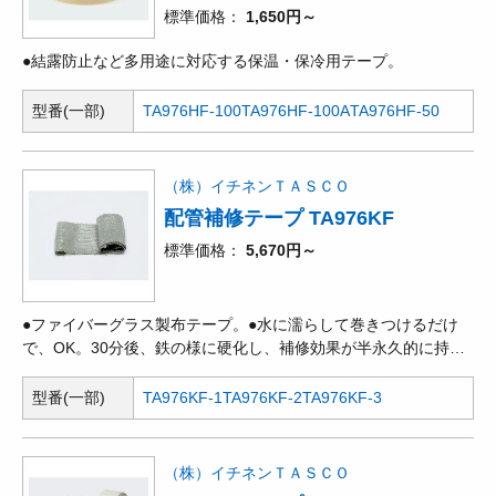
標準価格
1,650円～
●結露防止など多用途に対応する保温・保冷用テープ。
型番(一部)
TA976HF-100
TA976HF-100A
TA976HF-50
（株）イチネンＴＡＳＣＯ
配管補修テープ TA976KF
標準価格
5,670円～
●ファイバーグラス製布テープ。●水に濡らして巻きつけるだけ
で、OK。30分後、鉄の様に硬化し、補修効果が半永久的に持続
します。●あらゆる金属、セラミック、ガラス、PVC、木材など
幅広い材質に使用できます。
型番(一部)
TA976KF-1
TA976KF-2
TA976KF-3
（株）イチネンＴＡＳＣＯ