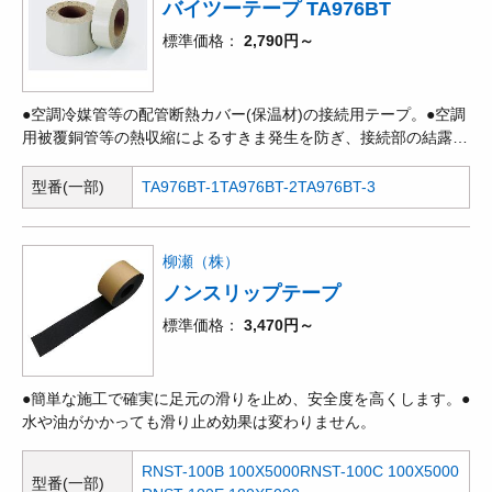
バイツーテープ TA976BT
標準価格
2,790円～
●空調冷媒管等の配管断熱カバー(保温材)の接続用テープ。●空調
用被覆銅管等の熱収縮によるすきま発生を防ぎ、接続部の結露を
防止します。
型番(一部)
TA976BT-1
TA976BT-2
TA976BT-3
柳瀬（株）
ノンスリップテープ
標準価格
3,470円～
●簡単な施工で確実に足元の滑りを止め、安全度を高くします。●
水や油がかかっても滑り止め効果は変わりません。
RNST-100B 100X5000
RNST-100C 100X5000
型番(一部)