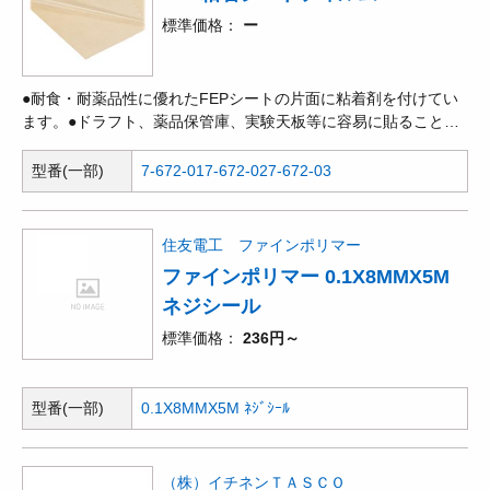
標準価格
ー
●耐食・耐薬品性に優れたFEPシートの片面に粘着剤を付けてい
ます。●ドラフト、薬品保管庫、実験天板等に容易に貼ることが
できます。●容易にカッターで切断できますので、用途に合わせ
てカットして使用できます。
型番(一部)
7-672-01
7-672-02
7-672-03
住友電工 ファインポリマー
ファインポリマー 0.1X8MMX5M
ネジシール
標準価格
236円～
型番(一部)
0.1X8MMX5M ﾈｼﾞｼｰﾙ
（株）イチネンＴＡＳＣＯ