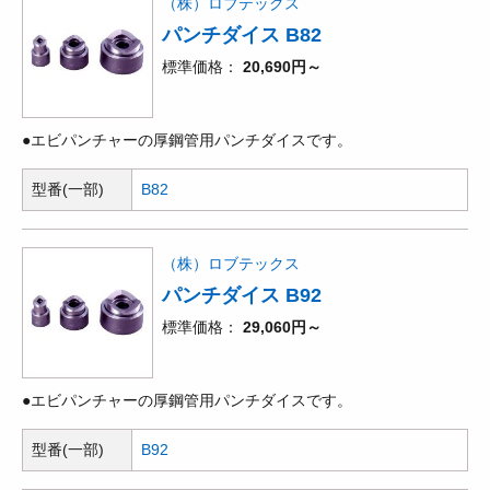
（株）ロブテックス
パンチダイス B82
標準価格
20,690円～
●エビパンチャーの厚鋼管用パンチダイスです。
型番(一部)
B82
（株）ロブテックス
パンチダイス B92
標準価格
29,060円～
●エビパンチャーの厚鋼管用パンチダイスです。
型番(一部)
B92