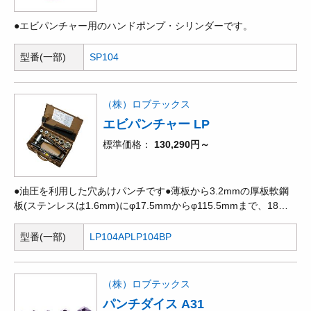
●エビパンチャー用のハンドポンプ・シリンダーです。
型番(一部)
SP104
（株）ロブテックス
エビパンチャー LP
標準価格
130,290円～
●油圧を利用した穴あけパンチです●薄板から3.2mmの厚板軟鋼
板(ステンレスは1.6mm)にφ17.5mmからφ115.5mmまで、18段
階の穴あけ作業が、●パンチダイスの交換でスムーズに行えま
す。●わずか2.6kgの軽さ、柄荷重も20kgfで、女性でも楽に穴あ
型番(一部)
LP104AP
LP104BP
け作業ができます。
（株）ロブテックス
パンチダイス A31