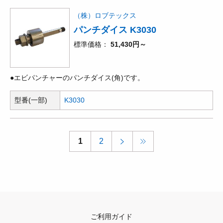
（株）ロブテックス
パンチダイス K3030
標準価格
51,430円～
●エビパンチャーのパンチダイス(角)です。
型番(一部)
K3030
1
2
ご利用ガイド