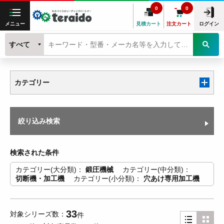
0
0
メニュー
見積カート
注文カート
ログイン
すべて
カテゴリー
絞り込み検索
検索された条件
カテゴリー(大分類)
鍛圧機械
カテゴリー(中分類)
切断機・加工機
カテゴリー(小分類)
穴あけ専用加工機
33
対象シリーズ数
件