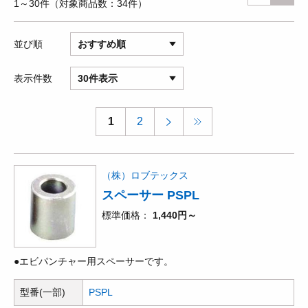
1～30件
対象商品数
34件
並び順
おすすめ順
表示件数
30件表示
1
2
（株）ロブテックス
スペーサー PSPL
標準価格
1,440円～
●エビパンチャー用スペーサーです。
型番(一部)
PSPL