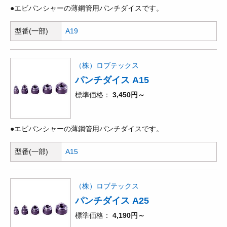
●エビパンシャーの薄鋼管用パンチダイスです。
型番(一部)
A19
（株）ロブテックス
パンチダイス A15
標準価格
3,450円～
●エビパンシャーの薄鋼管用パンチダイスです。
型番(一部)
A15
（株）ロブテックス
パンチダイス A25
標準価格
4,190円～