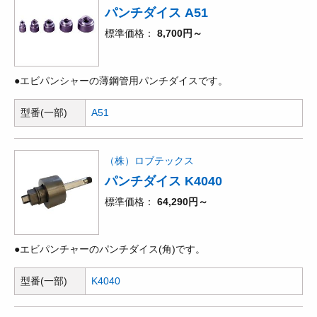
パンチダイス A51
標準価格
8,700円～
●エビパンシャーの薄鋼管用パンチダイスです。
型番(一部)
A51
（株）ロブテックス
パンチダイス K4040
標準価格
64,290円～
●エビパンチャーのパンチダイス(角)です。
型番(一部)
K4040