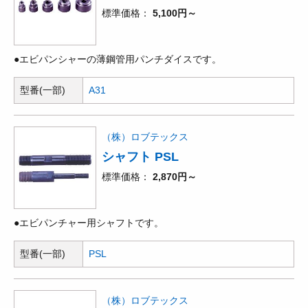
標準価格
5,100円～
●エビパンシャーの薄鋼管用パンチダイスです。
型番(一部)
A31
（株）ロブテックス
シャフト PSL
標準価格
2,870円～
●エビパンチャー用シャフトです。
型番(一部)
PSL
（株）ロブテックス