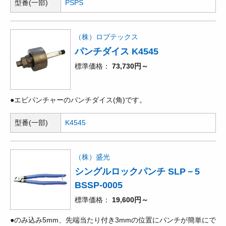
型番(一部)
PSPS
（株）ロブテックス
パンチダイス K4545
標準価格
73,730円～
●エビパンチャーのパンチダイス(角)です。
型番(一部)
K4545
（株）盛光
シングルロックパンチ SLP－5
BSSP-0005
標準価格
19,600円～
●のみ込み5mm、先端当たり付き3mmの位置にパンチが簡単にで