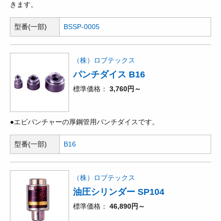
きます。
型番(一部)
BSSP-0005
（株）ロブテックス
パンチダイス B16
標準価格
3,760円～
●エビパンチャーの厚鋼管用パンチダイスです。
型番(一部)
B16
（株）ロブテックス
油圧シリンダー SP104
標準価格
46,890円～