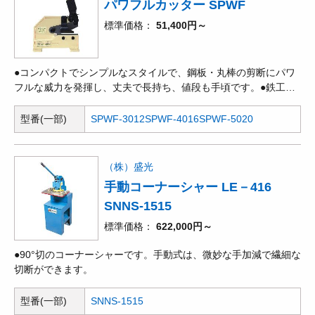
パワフルカッター SPWF
標準価格
51,400円～
●コンパクトでシンプルなスタイルで、鋼板・丸棒の剪断にパワ
フルな威力を発揮し、丈夫で長持ち、値段も手頃です。●鉄工
所、板金加工、配管工事、専門学校などの必需品として、ご利用
いただきたい鋼板製レバーシャーです。
型番(一部)
SPWF-3012
SPWF-4016
SPWF-5020
（株）盛光
手動コーナーシャー LE－416
SNNS-1515
標準価格
622,000円～
●90°切のコーナーシャーです。手動式は、微妙な手加減で繊細な
切断ができます。
型番(一部)
SNNS-1515