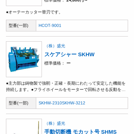
標準価格
24,800円～
●オーテーカッター替刃です。
型番(一部)
HCOT-9001
（株）盛光
スケアシャー SKHW
標準価格
ー
●主力部は鋳物製で強靭・正確・長期にわたって安定した機能を
持続します。●フライホイールをモーターで回転させる反動を利
用して鋼板を切断します。●エアークラッチの採用で、停止スイ
ッチを押すと瞬時に刃が止まる安全装置付です。●オプションの
型番(一部)
SKHW-2310
SKHW-3212
敷板、およびゴムクッションを付けると、振動が無くなり静かに
作業できます。●オプション:敷板、ゴムクション。
（株）盛光
手動切断機 モカット号 SHMS