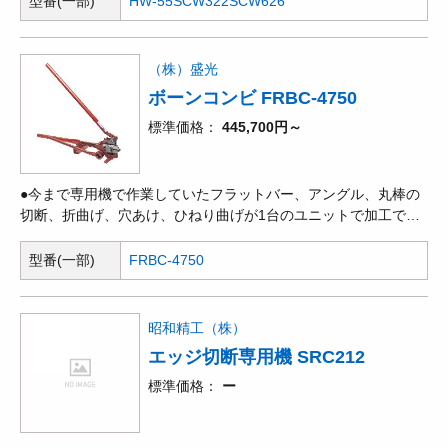
型番(一部)
HW-55
SCW322
SCW626
（株）盛光
ボーンコンビ FRBC-4750
標準価格
445,700円～
●今まで専用機で作業していたフラットバー、アングル、丸棒の
切断、折曲げ、穴あけ、ひねり曲げが1台のユニットで加工でき
ます。
型番(一部)
FRBC-4750
昭和精工（株）
エッジ切断専用機 SRC212
標準価格
ー