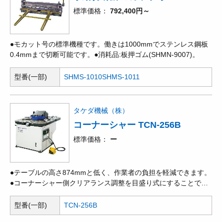
標準価格
792,400円～
●モカット号の標準機種です。働きは1000mmでステンレス鋼板
0.4mmまで切断可能です。●消耗品:板押ゴム(SHMN-9007)。
型番(一部)
SHMS-1010
SHMS-1011
タケダ機械（株）
コーナーシャー TCN-256B
標準価格
ー
●テーブルの高さ874mmと低く、作業者の負担を軽減できます。
●コーナーシャー側クリアランス調整を目盛り式にすることで、
調整の簡素化を図り作業性・効率性を向上しました。●コーナー
側刃物の多面使用を可能にすることで研磨時期が2倍に伸び、経
型番(一部)
TCN-256B
済的です。(オン刃左右2面使用可・メン刃左右2面使用可)