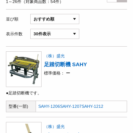
1～26件
対象商品数
54件
並び順
おすすめ順
表示件数
30件表示
（株）盛光
足踏切断機 SAHY
標準価格
ー
●足踏切断機です。
型番(一部)
SAHY-1206
SAHY-1207
SAHY-1212
（株）盛光