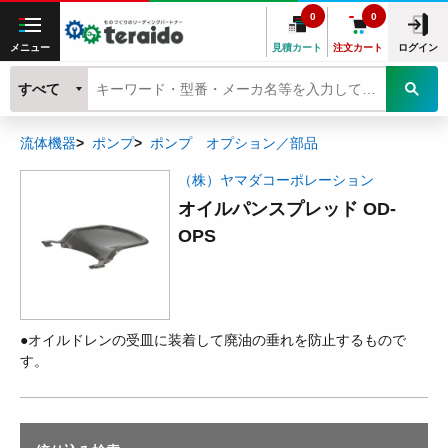
0
0
メニュー
見積カート
注文カート
ログイン
すべて
流体機器
ポンプ
ポンプ オプション／部品
（株）ヤマダコーポレーション
オイルパンスプレッド OD-
OPS
●オイルドレンの受皿に装着して廃油の垂れを防止するもので
す。