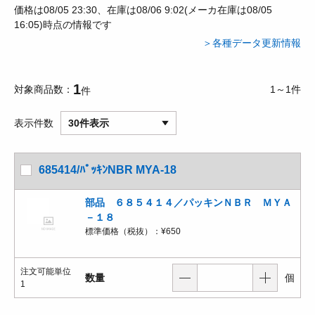
価格は08/05 23:30、在庫は08/06 9:02(メーカ在庫は08/05
16:05)時点の情報です
＞各種データ更新情報
1
対象商品数
1～1件
件
表示件数
30件表示
685414/ﾊﾟｯｷﾝNBR MYA-18
部品 ６８５４１４／パッキンＮＢＲ ＭＹＡ
－１８
標準価格（税抜）：
¥650
注文可能単位
数量
個
1