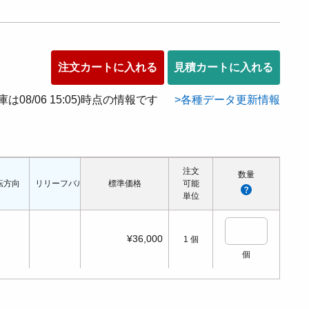
注文カートに入れる
見積カートに入れる
在庫は08/06 15:05)時点の情報です
各種データ更新情報
注文
数量
転方向
リリーフバルブ
使用可能粘度
標準価格
使用可能温度(℃)
可能
単位
¥36,000
1
個
個