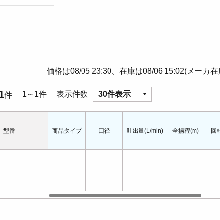
価格は08/05 23:30、在庫は08/06 15:02(メーカ
1
1～1件
表示件数
30件表示
件
型番
商品タイプ
囗径
吐出量(L/min)
全揚程(m)
回