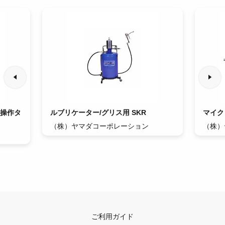
部操作タ
ルブリケーター/グリス用 SKR
マイク
（株）ヤマダコーポレーション
（株）
ご利用ガイド