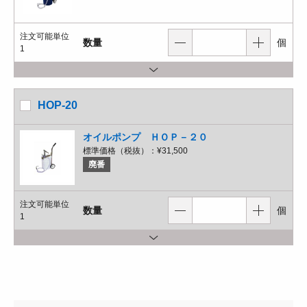
注文可能単位
数量
個
1
HOP-20
オイルポンプ ＨＯＰ－２０
標準価格（税抜）：
¥31,500
廃番
注文可能単位
数量
個
1