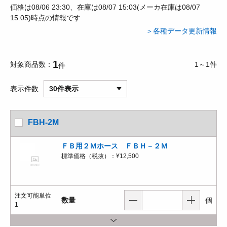
価格は08/06 23:30、在庫は08/07 15:03(メーカ在庫は08/07
15:05)時点の情報です
＞各種データ更新情報
1
対象商品数
1～1件
件
表示件数
30件表示
FBH-2M
ＦＢ用２Ｍホース ＦＢＨ－２Ｍ
標準価格（税抜）：
¥12,500
注文可能単位
数量
個
1