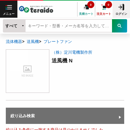
0
0
メニュー
見積カート
注文カート
ログイン
すべて
流体機器
送風機
プレートファン
（株）淀川電機製作所
送風機 N
絞り込み検索
絞り込み条件に一致する商品は見つかりませんでした。