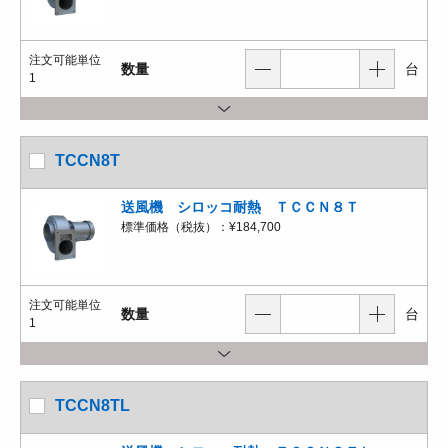
注文可能単位
数量
台
1
TCCN8T
送風機 シロッコ耐熱 ＴＣＣＮ８Ｔ
標準価格（税抜）：
¥184,700
注文可能単位
数量
台
1
TCCN8TL