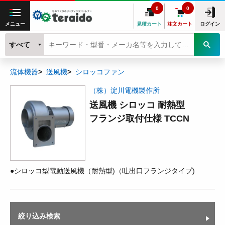
0
0
メニュー
見積カート
注文カート
ログイン
すべて
流体機器
送風機
シロッコファン
（株）淀川電機製作所
送風機 シロッコ 耐熱型
フランジ取付仕様 TCCN
●シロッコ型電動送風機（耐熱型)（吐出口フランジタイプ)
絞り込み検索