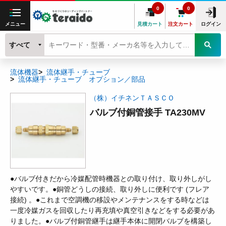
0
0
メニュー
見積カート
注文カート
ログイン
すべて
流体機器
流体継手・チューブ
流体継手・チューブ オプション／部品
（株）イチネンＴＡＳＣＯ
バルブ付銅管接手 TA230MV
●バルブ付きだから冷媒配管時機器との取り付け、取り外しがし
やすいです。●銅管どうしの接続、取り外しに便利です (フレア
接続) 。●これまで空調機の移設やメンテナンスをする時などは
一度冷媒ガスを回収したり再充填や真空引きなどをする必要があ
りました。●バルブ付銅管継手は継手本体に開閉バルブを構築し