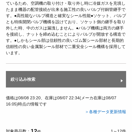
ているため、空調機の取り付け・取り外し時に冷媒ガスを充填し
たまま機器の配管接続が出来る施工性の良いバルブ付銅管継手で
す。●高性能なバルブ構造と確実なシール性能●ソケット、バルブ
とも特殊開閉バルブ機構を設けており、ソケット側の継手を取り
外した時、中のガスは漏洩しません。●バルブ機構は両方の継手
を接続し、ナットを締め込むことによりバルブが開放する構造で
す。●しかもシール部は信頼性の良いゴム製シール部材と長期的
信頼性の良い金属製シール部材で二重安全シール機構を採用して
います。
絞り込み検索
価格は08/08 23:20、在庫は08/07 22:34(メーカ在庫は08/07
16:05)時点の情報です
＞各種データ更新情報
12
対象商品数
1～12件
件