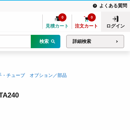
よくある質問
0
0
見積カート
注文カート
ログイン
検索
詳細検索
手・チューブ オプション／部品
A240