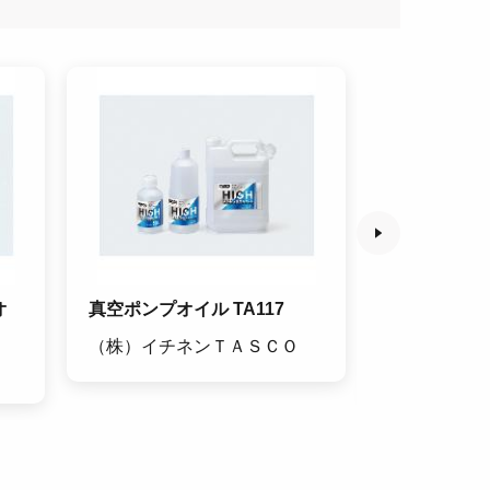
オ
真空ポンプオイル TA117
絶縁被覆付閉
入) TA855T
（株）イチネンＴＡＳＣＯ
（株）イチ