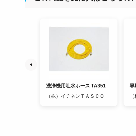
TA359
洗浄機用吐水ホース TA351
専
ＴＡＳＣＯ
（株）イチネンＴＡＳＣＯ
（