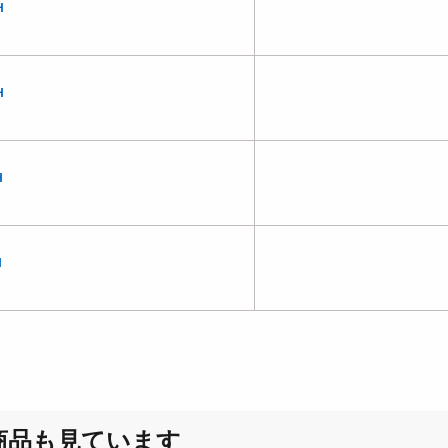
H
H
H
H
商品も見ています