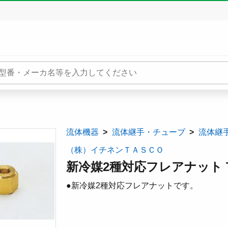
流体機器
流体継手・チューブ
流体継
（株）イチネンＴＡＳＣＯ
新冷媒2種対応フレアナット T
●新冷媒2種対応フレアナットです。