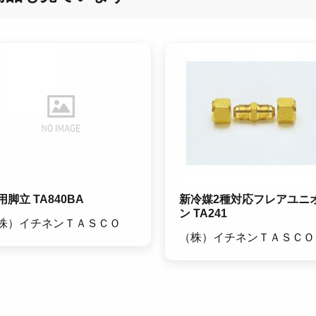
用脚立 TA840BA
新冷媒2種対応フレアユニ
ン TA241
株）イチネンＴＡＳＣＯ
（株）イチネンＴＡＳＣＯ