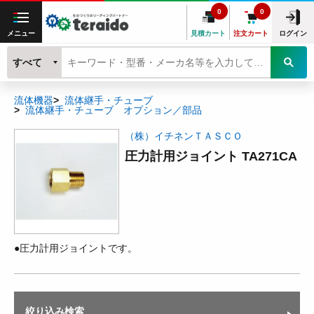
0
0
メニュー
見積カート
注文カート
ログイン
すべて
流体機器
流体継手・チューブ
流体継手・チューブ オプション／部品
（株）イチネンＴＡＳＣＯ
圧力計用ジョイント TA271CA
●圧力計用ジョイントです。
絞り込み検索