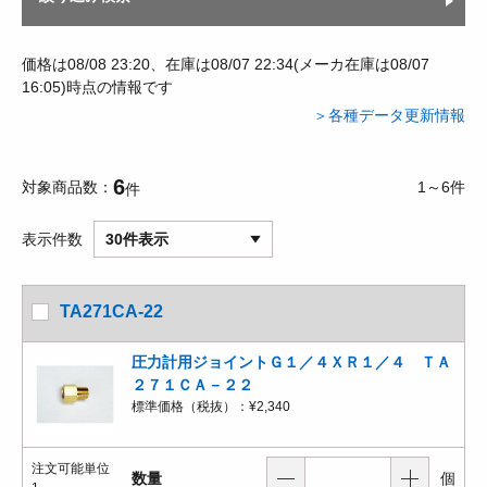
価格は08/08 23:20、在庫は08/07 22:34(メーカ在庫は08/07
16:05)時点の情報です
＞各種データ更新情報
6
対象商品数
1～6件
件
表示件数
30件表示
TA271CA-22
圧力計用ジョイントＧ１／４ＸＲ１／４ ＴＡ
２７１ＣＡ－２２
標準価格（税抜）：
¥2,340
注文可能単位
数量
個