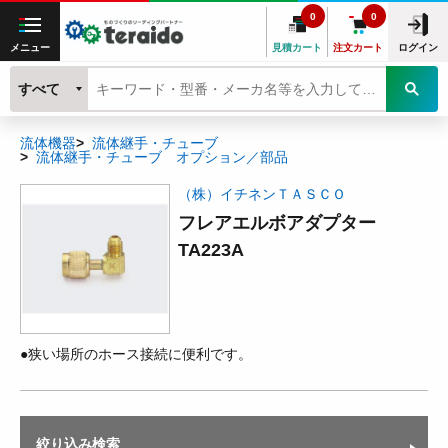
0
0
メニュー
見積カート
注文カート
ログイン
すべて
流体機器
流体継手・チューブ
流体継手・チューブ オプション／部品
（株）イチネンＴＡＳＣＯ
フレアエルボアダプター
TA223A
●狭い場所のホース接続に便利です。
絞り込み検索