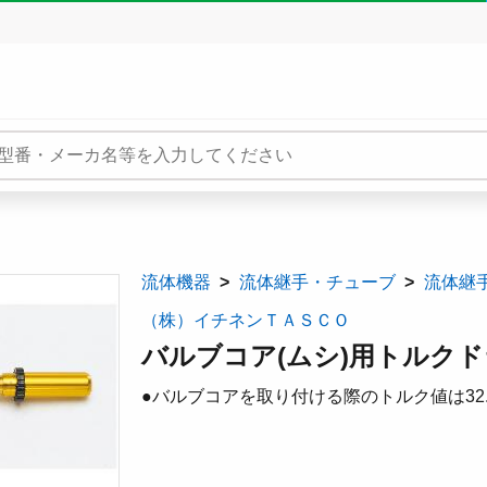
流体機器
流体継手・チューブ
流体継
（株）イチネンＴＡＳＣＯ
バルブコア(ムシ)用トルクドラ
●バルブコアを取り付ける際のトルク値は32.8