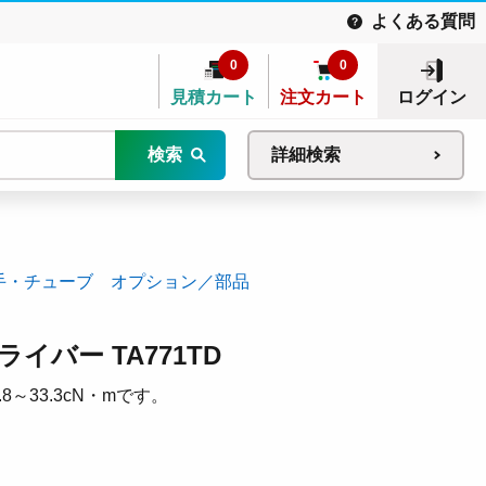
よくある質問
0
0
見積カート
注文カート
ログイン
検索
詳細検索
手・チューブ オプション／部品
イバー TA771TD
～33.3cN・mです。