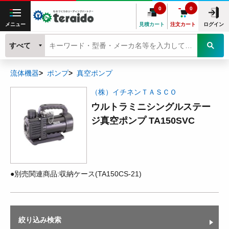
0
0
メニュー
見積カート
注文カート
ログイン
すべて
流体機器
ポンプ
真空ポンプ
（株）イチネンＴＡＳＣＯ
ウルトラミニシングルステー
ジ真空ポンプ TA150SVC
●別売関連商品:収納ケース(TA150CS-21)
絞り込み検索