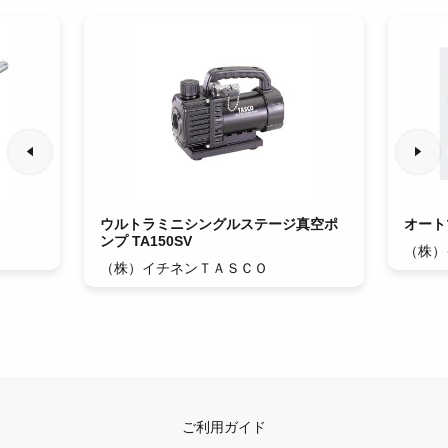
ウルトラミニシングルステージ真空ポ
オート
ンプ TA150SV
（株）
（株）イチネンＴＡＳＣＯ
ご利用ガイド