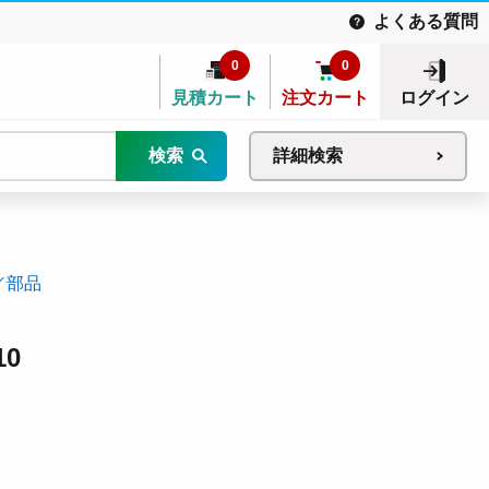
よくある質問
0
0
見積カート
注文カート
ログイン
検索
詳細検索
／部品
10