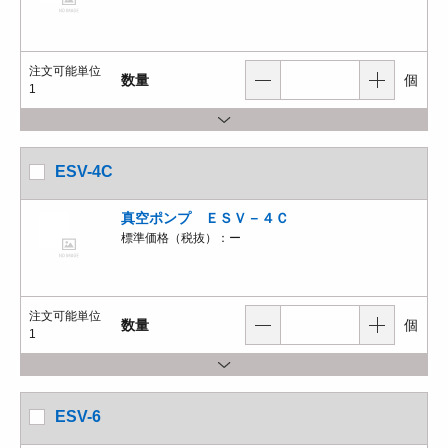
注文可能単位
数量
個
1
ESV-4C
真空ポンプ ＥＳＶ－４Ｃ
標準価格（税抜）：
ー
注文可能単位
数量
個
1
ESV-6