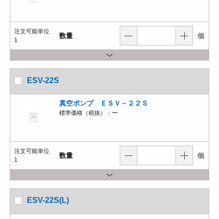
注文可能単位
数量
個
1
ESV-22S
真空ポンプ ＥＳＶ－２２Ｓ
標準価格（税抜）：
ー
注文可能単位
数量
個
1
ESV-22S(L)