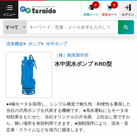
0
0
メニュー
見積カート
注文カート
ログイン
すべて
流体機器
ポンプ
水中ポンプ
（株）鶴見製作所
水中泥水ポンプ KRD型
●4極モータを採用し、シンプル構造で耐久性・利便性を重視した
当社の汎用ポンプを代表する機種です。●渇水運転にもモータ冷
却効果をもたせた、当社オリジナルの片水路、上吐出し形ですか
ら、狭い場所を有効利用できます。●強制撹拌により、泥水・安
定液・スライムなどを強力に揚送します。