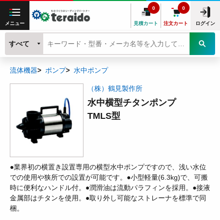
0
0
メニュー
見積カート
注文カート
ログイン
すべて
流体機器
ポンプ
水中ポンプ
（株）鶴見製作所
水中横型チタンポンプ
TMLS型
●業界初の横置き設置専用の横型水中ポンプですので、浅い水位
での使用や狭所での設置が可能です。●小型軽量(6.3kg)で、可搬
時に便利なハンドル付。●潤滑油は流動パラフィンを採用。●接液
金属部はチタンを使用。●取り外し可能なストレーナを標準で同
梱。