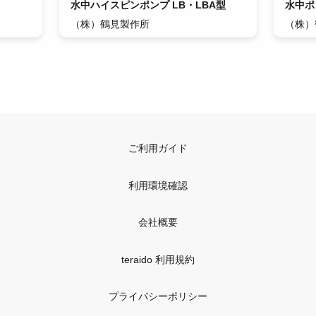
水中ハイスピンポンプ LB・LBA型
水中ポ
（株）鶴見製作所
（株）
ご利用ガイド
利用環境確認
会社概要
teraido 利用規約
プライバシーポリシー