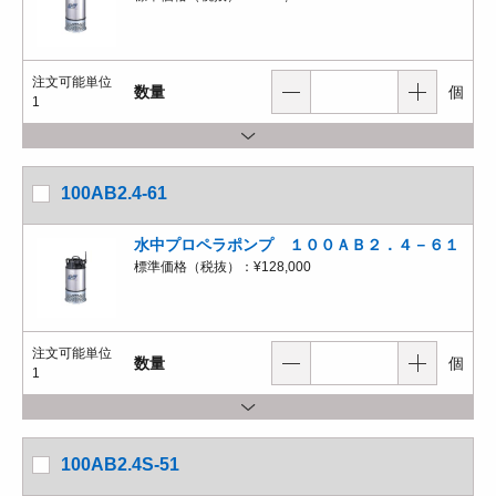
注文可能単位
数量
個
1
100AB2.4-61
水中プロペラポンプ １００ＡＢ２．４－６１
標準価格（税抜）：
¥128,000
注文可能単位
数量
個
1
100AB2.4S-51