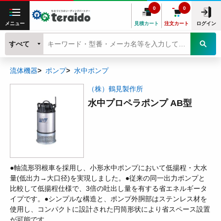
0
0
メニュー
見積カート
注文カート
ログイン
すべて
流体機器
ポンプ
水中ポンプ
（株）鶴見製作所
水中プロペラポンプ AB型
●軸流形羽根車を採用し、小形水中ポンプにおいて低揚程・大水
量(低出力→大口径)を実現しました。●従来の同一出力ポンプと
比較して低揚程仕様で、3倍の吐出し量を有する省エネルギータ
イプです。●シンプルな構造と、ポンプ外胴部はステンレス材を
使用し、コンパクトに設計された円筒形状により省スペース設置
が可能です。