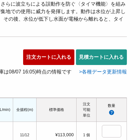
・さらに波立ちによる誤動作を防ぐ〈タイマ機能〉を組み
密集地での使用に威力を発揮します。動作は水位が上昇し
、その後、水位が低下し水面が電極から離れると、タイ
注文カートに入れる
見積カートに入れる
在庫は08/07 16:05)時点の情報です
各種データ更新情報
注文
数量
/min)
全揚程(m)
標準価格
可能
単位
¥113,000
11/12
1
個