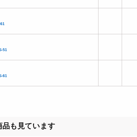
-61
S-51
S-61
商品も見ています