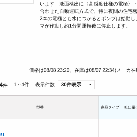
います。液面検出に〈高感度仕様の電極〉
合わせた自動運転方式で、特に夜間の住宅
2本の電極とも水につかるとポンプは始動し
マが作動し約1分間運転後に停止します。
価格は08/08 23:20、在庫は08/07 22:34(メーカ
4
1～4件
表示件数
30件表示
件
型番
商品タイプ
吐出量(L
-51