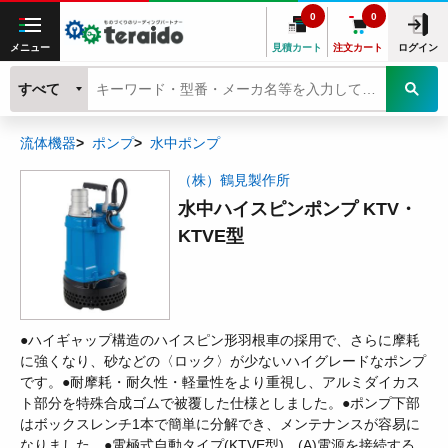
0
0
メニュー
見積カート
注文カート
ログイン
すべて
流体機器
ポンプ
水中ポンプ
（株）鶴見製作所
水中ハイスピンポンプ KTV・
KTVE型
●ハイギャップ構造のハイスピン形羽根車の採用で、さらに摩耗
に強くなり、砂などの〈ロック〉が少ないハイグレードなポンプ
です。●耐摩耗・耐久性・軽量性をより重視し、アルミダイカス
ト部分を特殊合成ゴムで被覆した仕様としました。●ポンプ下部
はボックスレンチ1本で簡単に分解でき、メンテナンスが容易に
なりました。●電極式自動タイプ(KTVE型)。(A)電源を接続する