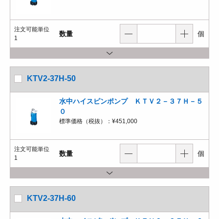
注文可能単位
数量
個
1
KTV2-37H-50
水中ハイスピンポンプ ＫＴＶ２－３７Ｈ－５
０
標準価格（税抜）：
¥451,000
注文可能単位
数量
個
1
KTV2-37H-60