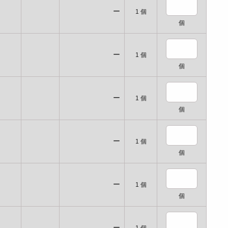
ー
1
個
個
ー
1
個
個
ー
1
個
個
ー
1
個
個
ー
1
個
個
ー