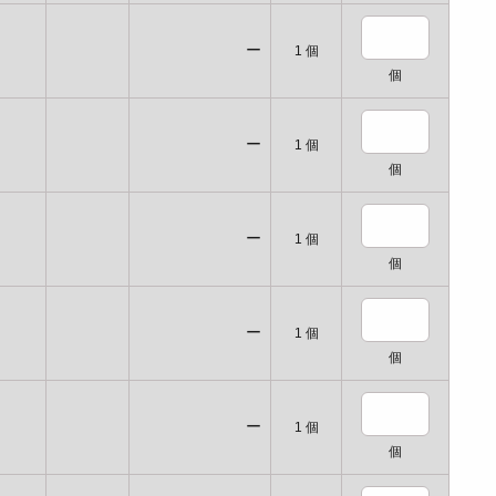
ー
1
個
個
ー
1
個
個
ー
1
個
個
ー
1
個
個
ー
1
個
個