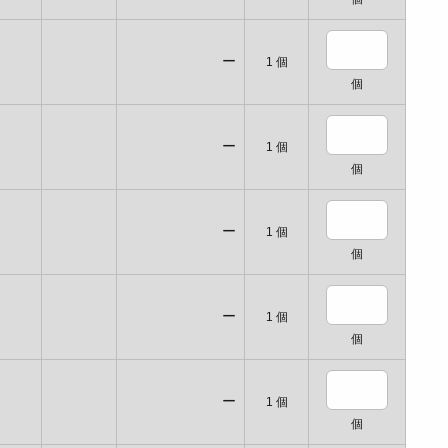
ー
1
個
個
ー
1
個
個
ー
1
個
個
ー
1
個
個
ー
1
個
個