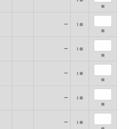
1
個
個
ー
1
個
個
ー
1
個
個
ー
1
個
個
ー
1
個
個
ー
1
個
個