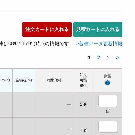
注文カートに入れる
見積カートに入れる
在庫は08/07 16:05)時点の情報です
各種データ更新情報
1
2
注文
数量
/min)
全揚程(m)
標準価格
可能
単位
ー
1
個
個
ー
1
個