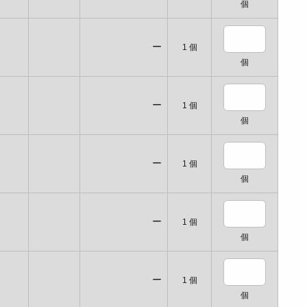
個
ー
1
個
個
ー
1
個
個
ー
1
個
個
ー
1
個
個
ー
1
個
個